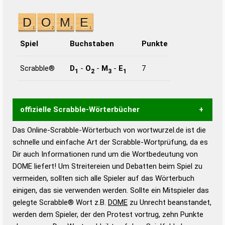
Spiel
Buchstaben
Punkte
Scrabble®
D
-
O
-
M
-
E
7
1
2
3
1
offizielle Scrabble-Wörterbücher
Das Online-Scrabble-Wörterbuch von wortwurzel.de ist die
Wortwurzel liefert mit Hilfe eines semantischen
schnelle und einfache Art der Scrabble-Wortprüfung, da es
Wortanalyse-Algorithmus gute Anhaltspunkte zu
Dir auch Informationen rund um die Wortbedeutung von
Wortbedeutung, Worttrennung und Wortform, um die
DOME liefert! Um Streitereien und Debatten beim Spiel zu
Gültigkeit eines Wortes für das Scrabble-Spiel zu
vermeiden, sollten sich alle Spieler auf das Wörterbuch
bestimmen!
zugelassene Turnier Scrabble-
einigen, das sie verwenden werden. Sollte ein Mitspieler das
Wörterbücher sind:
gelegte Scrabble® Wort z.B.
DOME
zu Unrecht beanstandet,
werden dem Spieler, der den Protest vortrug, zehn Punkte
Duden – Standardwerk in 12 Bänden