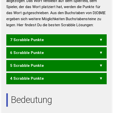
abgezogen. Das Wort verbleibt auf dem Spielfeld, dem
Duden – Richtiges und gutes
Spieler, der das Wort platziert hat, werden die Punkte für
Deutsch
das Wort gutgeschrieben. Aus den Buchstaben von D|O|M|E
ergeben sich weitere Möglichkeiten Buchstabensteine zu
Duden – Die deutsche Grammatik
legen. Hier findest Du die besten Scrabble Lösungen:
Duden – Deutsches
Universalwörterbuch
7 Scrabble Punkte
6 Scrabble Punkte
DEMO
MODE
ODEM
5 Scrabble Punkte
MOD
4 Scrabble Punkte
DEM
EMD
DEO
ODE
Bedeutung