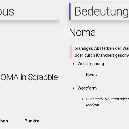
pus
Bedeutung
Noma
brandiges Absterben der Wa
oder durch Krankheit gesch
Worttrennung:
NOMA in Scrabble
No·ma
Wortform:
Substantiv, Neutrum oder S
Medizin
aben
Punkte