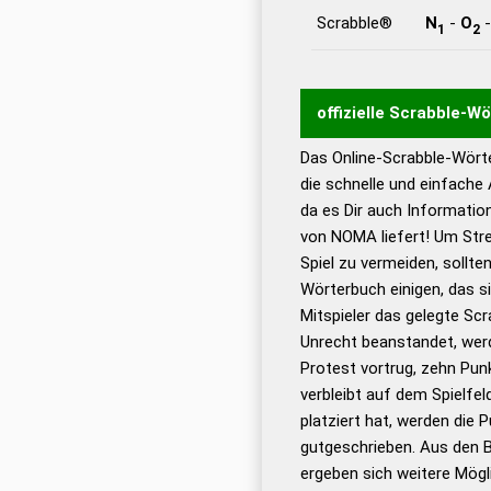
Scrabble®
N
-
O
1
2
offizielle Scrabble-W
Das Online-Scrabble-Wörte
Wortwurzel liefert mit 
die schnelle und einfache
Wortanalyse-Algorithmu
da es Dir auch Informati
Wortbedeutung, Worttr
von NOMA liefert! Um Stre
Gültigkeit eines Wortes 
Spiel zu vermeiden, sollten
bestimmen!
zugelassene
Wörterbuch einigen, das s
Wörterbücher sind:
Mitspieler das gelegte Sc
Unrecht beanstandet, werd
Dud
Protest vortrug, zehn Pu
Bä
verbleibt auf dem Spielfel
Dud
platziert hat, werden die 
De
gutgeschrieben. Aus den 
ergeben sich weitere Mögl
Dud