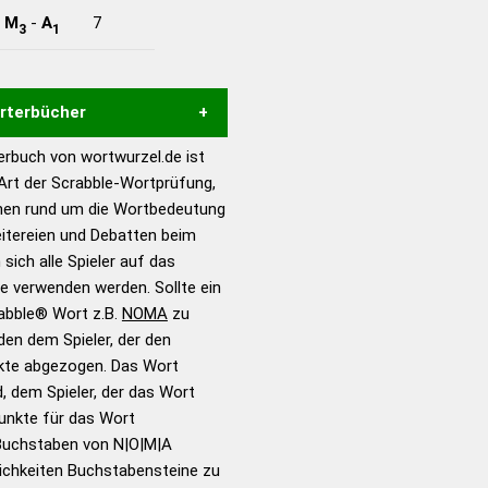
-
M
-
A
7
3
1
örterbücher
rbuch von wortwurzel.de ist
Hilfe eines semantischen
 Art der Scrabble-Wortprüfung,
s gute Anhaltspunkte zu
onen rund um die Wortbedeutung
ennung und Wortform, um die
itereien und Debatten beim
für das Scrabble-Spiel zu
 sich alle Spieler auf das
 Turnier Scrabble-
ie verwenden werden. Sollte ein
rabble® Wort z.B.
NOMA
zu
en dem Spieler, der den
en – Standardwerk in 12
nkte abgezogen. Das Wort
nden
d, dem Spieler, der das Wort
en – Richtiges und gutes
Punkte für das Wort
utsch
Buchstaben von N|O|M|A
ichkeiten Buchstabensteine zu
en – Die deutsche Grammatik