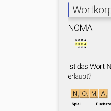
Wortkor
NOMA
NOMA
noma
oma
Ist das Wort 
erlaubt?
Spiel
Buchst