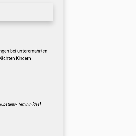
ngen bei unterernährten
wächten Kindern
ubstantiv, feminin [das]