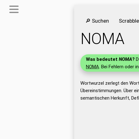
🔎 Suchen
Scrabbl
NOMA
Was bedeutet
NOMA
?
Da
NOMA
. Bei Fehlern oder i
Wortwurzel zerlegt den Wor
Übereinstimmungen. Über ei
semantischen Herkunft, Def