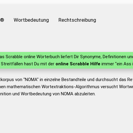
e®
Wortbedeutung
Rechtschreibung
s Scrabble online Wörterbuch liefert Dir Synonyme, Definitionen 
n Streitfällen hast Du mit der
online Scrabble Hilfe
immer "ein Ass 
tkorpus von "NOMA" in einzelne Bestandteile und durchsucht das R
nen mathematischen Wortextraktions-Algorithmus versucht Wortwu
inition und Wortbedeutung von NOMA abzuleiten.