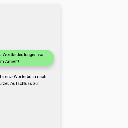
und Wortbedeutungen von
im Ärmel"!
eferenz-Wörterbuch nach
rzel, Aufschluss zur