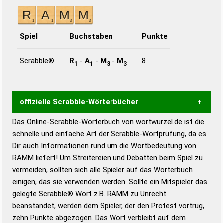
Spiel
Buchstaben
Punkte
Scrabble®
R
-
A
-
M
-
M
8
1
1
3
3
offizielle Scrabble-Wörterbücher
Das Online-Scrabble-Wörterbuch von wortwurzel.de ist die
Wortwurzel liefert mit Hilfe eines semantischen
schnelle und einfache Art der Scrabble-Wortprüfung, da es
Wortanalyse-Algorithmus gute Anhaltspunkte zu
Dir auch Informationen rund um die Wortbedeutung von
Wortbedeutung, Worttrennung und Wortform, um die
RAMM liefert! Um Streitereien und Debatten beim Spiel zu
Gültigkeit eines Wortes für das Scrabble-Spiel zu
vermeiden, sollten sich alle Spieler auf das Wörterbuch
bestimmen!
zugelassene Turnier Scrabble-
einigen, das sie verwenden werden. Sollte ein Mitspieler das
Wörterbücher sind:
gelegte Scrabble® Wort z.B.
RAMM
zu Unrecht
beanstandet, werden dem Spieler, der den Protest vortrug,
Duden – Standardwerk in 12 Bänden
zehn Punkte abgezogen. Das Wort verbleibt auf dem