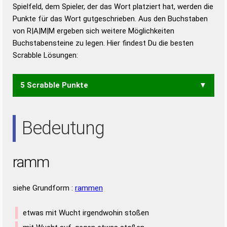
Duden – Richtiges und gutes
Spielfeld, dem Spieler, der das Wort platziert hat, werden die
Deutsch
Punkte für das Wort gutgeschrieben. Aus den Buchstaben
von R|A|M|M ergeben sich weitere Möglichkeiten
Duden – Die deutsche Grammatik
Buchstabensteine zu legen. Hier findest Du die besten
Duden – Deutsches
Scrabble Lösungen:
Universalwörterbuch
5 Scrabble Punkte
ARM
Bedeutung
ramm
siehe Grundform :
rammen
etwas mit Wucht irgendwohin stoßen