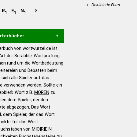
Deklinierte Form
-
R
-
E
-
N
8
1
1
1
örterbücher
rbuch von wortwurzel.de ist
Hilfe eines semantischen
 Art der Scrabble-Wortprüfung,
s gute Anhaltspunkte zu
onen rund um die Wortbedeutung
ennung und Wortform, um die
eitereien und Debatten beim
für das Scrabble-Spiel zu
 sich alle Spieler auf das
 Turnier Scrabble-
ie verwenden werden. Sollte ein
rabble® Wort z.B.
MOREN
zu
en dem Spieler, der den
en – Standardwerk in 12
nkte abgezogen. Das Wort
nden
d, dem Spieler, der das Wort
en – Richtiges und gutes
Punkte für das Wort
utsch
Buchstaben von M|O|R|E|N
ichkeiten Buchstabensteine zu
en – Die deutsche Grammatik