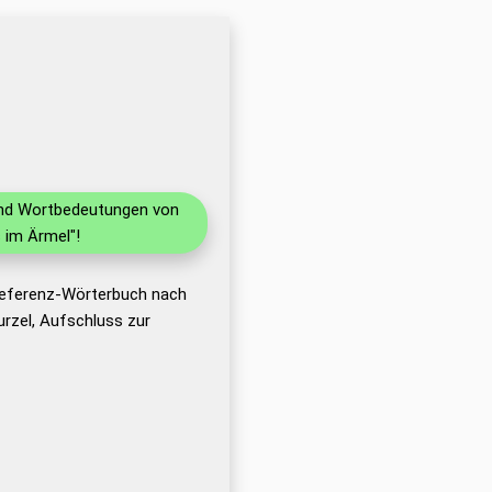
 und Wortbedeutungen von
 im Ärmel"!
 Referenz-Wörterbuch nach
rzel, Aufschluss zur