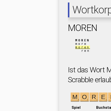
Wortkor
MOREN
MOREN
more
moren
ren
Ist das Wort 
Scrabble erlau
Spiel
Buchst