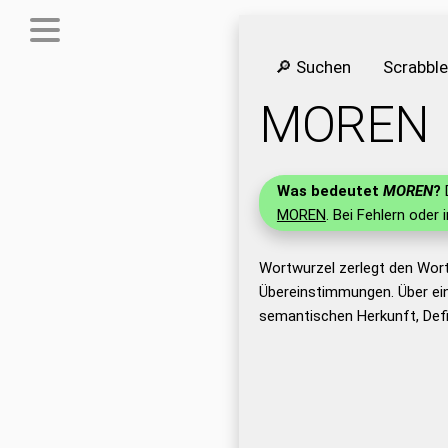
🔎 Suchen
Scrabbl
MOREN
Was bedeutet
MOREN
?
D
MOREN
. Bei Fehlern oder 
Wortwurzel zerlegt den Wor
Übereinstimmungen. Über ei
semantischen Herkunft, Def