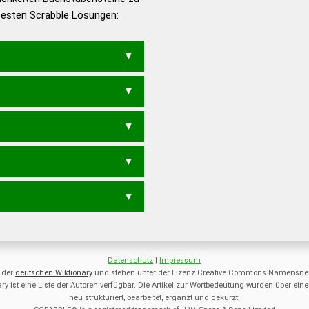
 besten Scrabble Lösungen:
en – Deutsches
Datenschutz
|
Impressum
 der
deutschen Wiktionary
und stehen unter der Lizenz Creative Commons Namensnen
ry ist eine Liste der Autoren verfügbar. Die Artikel zur Wortbedeutung wurden über 
neu strukturiert, bearbeitet, ergänzt und gekürzt.