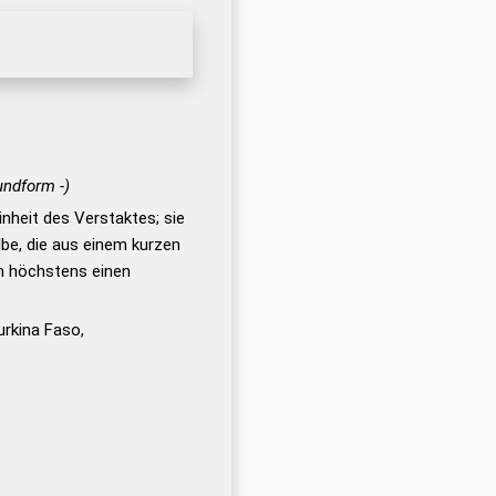
undform -)
Einheit des Verstaktes; sie
lbe, die aus einem kurzen
h höchstens einen
urkina Faso,