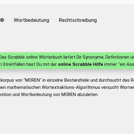
e®
Wortbedeutung
Rechtschreibung
as Scrabble online Wörterbuch liefert Dir Synonyme, Definitionen
in Streitfällen hast Du mit der
online Scrabble Hilfe
immer "ein Ass
tkorpus von "MOREN" in einzelne Bestandteile und durchsucht das
nen mathematischen Wortextraktions-Algorithmus versucht Wortwu
inition und Wortbedeutung von MOREN abzuleiten.