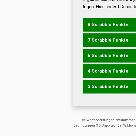
legen. Hier findest Du die
Dud
Universalwörterbuch
8 Scrabble Punkte
7 Scrabble Punkte
ENORM
NORME
6 Scrabble Punkte
NORM
OMEN
4 Scrabble Punkte
ROM
3 Scrabble Punkte
NOR
ERN
Die Wortbedeutungen entstammen
Bedingungen 3.0 Unported. Bei Wiktiona