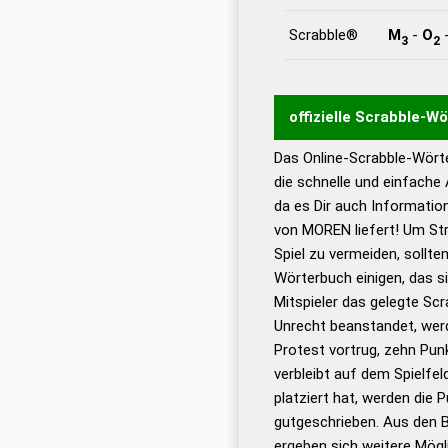
Scrabble®
M
-
O
3
2
offizielle Scrabble-W
Das Online-Scrabble-Wörte
Wortwurzel liefert mit 
die schnelle und einfache
Wortanalyse-Algorithmu
da es Dir auch Informati
Wortbedeutung, Worttr
von MOREN liefert! Um Str
Gültigkeit eines Wortes 
Spiel zu vermeiden, sollten
bestimmen!
zugelassene
Wörterbuch einigen, das s
Wörterbücher sind:
Mitspieler das gelegte Sc
Unrecht beanstandet, werd
Dud
Protest vortrug, zehn Pu
Bä
verbleibt auf dem Spielfel
Dud
platziert hat, werden die 
De
gutgeschrieben. Aus den 
ergeben sich weitere Mögl
Dud