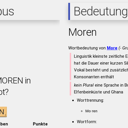
pus
Bedeutung
Moren
Wortbedeutung von
More
(- Gr
Linguistik kleinste zeitliche 
hat die Dauer einer kurzen Si
Vokal besteht und zusätzlic
Konsonanten enthält
MOREN in
kein Plural
eine Sprache in B
bt?
Elfenbeinküste und Ghana
Worttrennung:
Mo·ren
Wortform:
aben
Punkte