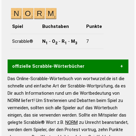
Spiel
Buchstaben
Punkte
Scrabble®
N
-
O
-
R
-
M
7
1
2
1
3
offizielle Scrabble-Wörterbücher
Das Online-Scrabble-Wörterbuch von wortwurzel.de ist die
Wortwurzel liefert mit Hilfe eines semantischen
schnelle und einfache Art der Scrabble-Wortprüfung, da es
Wortanalyse-Algorithmus gute Anhaltspunkte zu
Dir auch Informationen rund um die Wortbedeutung von
Wortbedeutung, Worttrennung und Wortform, um die
NORM liefert! Um Streitereien und Debatten beim Spiel zu
Gültigkeit eines Wortes für das Scrabble-Spiel zu
vermeiden, sollten sich alle Spieler auf das Wörterbuch
bestimmen!
zugelassene Turnier Scrabble-
einigen, das sie verwenden werden. Sollte ein Mitspieler das
Wörterbücher sind:
gelegte Scrabble® Wort z.B.
NORM
zu Unrecht beanstandet,
werden dem Spieler, der den Protest vortrug, zehn Punkte
Duden – Standardwerk in 12 Bänden