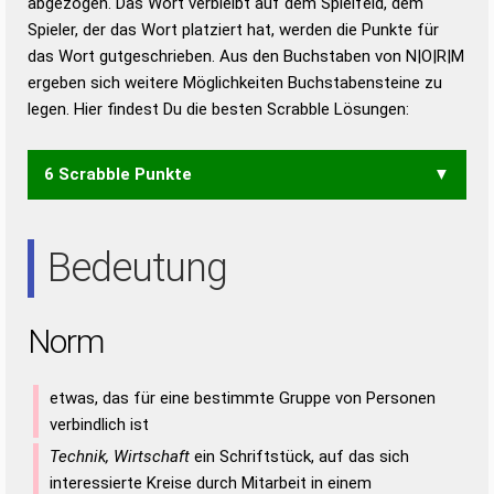
abgezogen. Das Wort verbleibt auf dem Spielfeld, dem
Duden – Richtiges und gutes
Spieler, der das Wort platziert hat, werden die Punkte für
Deutsch
das Wort gutgeschrieben. Aus den Buchstaben von N|O|R|M
ergeben sich weitere Möglichkeiten Buchstabensteine zu
Duden – Die deutsche Grammatik
legen. Hier findest Du die besten Scrabble Lösungen:
Duden – Deutsches
Universalwörterbuch
6 Scrabble Punkte
ROM
Bedeutung
Norm
etwas, das für eine bestimmte Gruppe von Personen
verbindlich ist
Technik, Wirtschaft
ein Schriftstück, auf das sich
interessierte Kreise durch Mitarbeit in einem