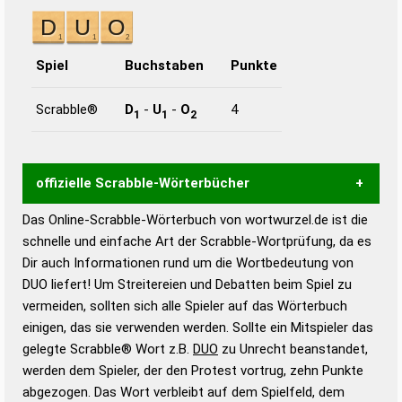
Spiel
Buchstaben
Punkte
Scrabble®
D
-
U
-
O
4
1
1
2
offizielle Scrabble-Wörterbücher
Das Online-Scrabble-Wörterbuch von wortwurzel.de ist die
Wortwurzel liefert mit Hilfe eines semantischen
schnelle und einfache Art der Scrabble-Wortprüfung, da es
Wortanalyse-Algorithmus gute Anhaltspunkte zu
Dir auch Informationen rund um die Wortbedeutung von
Wortbedeutung, Worttrennung und Wortform, um die
DUO liefert! Um Streitereien und Debatten beim Spiel zu
Gültigkeit eines Wortes für das Scrabble-Spiel zu
vermeiden, sollten sich alle Spieler auf das Wörterbuch
bestimmen!
zugelassene Turnier Scrabble-
einigen, das sie verwenden werden. Sollte ein Mitspieler das
Wörterbücher sind:
gelegte Scrabble® Wort z.B.
DUO
zu Unrecht beanstandet,
werden dem Spieler, der den Protest vortrug, zehn Punkte
Duden – Standardwerk in 12 Bänden
abgezogen. Das Wort verbleibt auf dem Spielfeld, dem