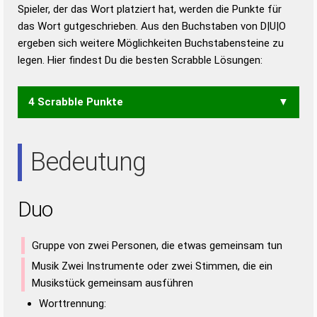
Duden – Richtiges und gutes
Spieler, der das Wort platziert hat, werden die Punkte für
Deutsch
das Wort gutgeschrieben. Aus den Buchstaben von D|U|O
ergeben sich weitere Möglichkeiten Buchstabensteine zu
Duden – Die deutsche Grammatik
legen. Hier findest Du die besten Scrabble Lösungen:
Duden – Deutsches
Universalwörterbuch
4 Scrabble Punkte
UDO
Bedeutung
Duo
Gruppe von zwei Personen, die etwas gemeinsam tun
Musik Zwei Instrumente oder zwei Stimmen, die ein
Musikstück gemeinsam ausführen
Worttrennung: