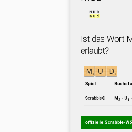
MUD
mud
Ist das Wort 
erlaubt?
Spiel
Buchst
Scrabble®
M
-
U
3
1
offizielle Scrabble-W