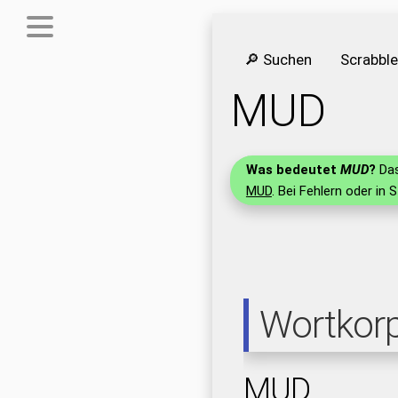
🔎 Suchen
Scrabbl
MUD
Was bedeutet
MUD
?
Das
MUD
. Bei Fehlern oder in 
Wortkor
MUD