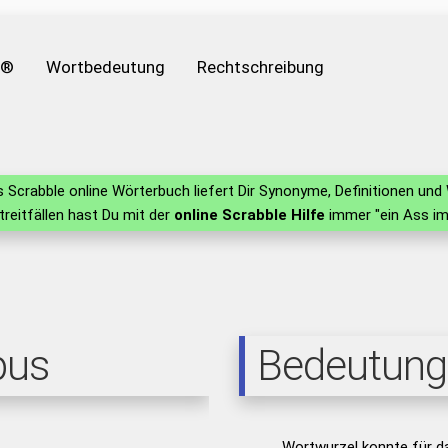
e®
Wortbedeutung
Rechtschreibung
 Scrabble online Wörterbuch liefert Dir Synonyme, Definitionen un
Streitfällen hast Du mit der
online Scrabble Hilfe
immer "ein Ass im
pus
Bedeutung
Wortwurzel konnte für d