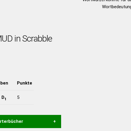
Wortbedeutung
MUD in Scrabble
aben
Punkte
-
D
5
1
örterbücher