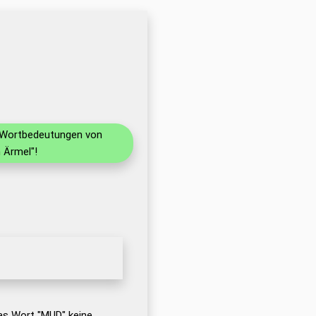
d Wortbedeutungen von
 Ärmel"!
as Wort "MUD" keine