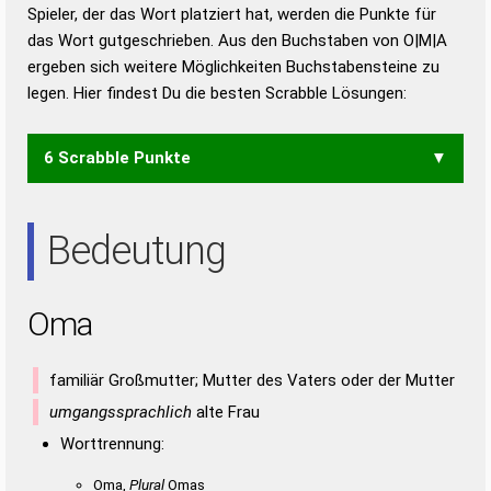
Duden – Richtiges und gutes
Spieler, der das Wort platziert hat, werden die Punkte für
Deutsch
das Wort gutgeschrieben. Aus den Buchstaben von O|M|A
ergeben sich weitere Möglichkeiten Buchstabensteine zu
Duden – Die deutsche Grammatik
legen. Hier findest Du die besten Scrabble Lösungen:
Duden – Deutsches
Universalwörterbuch
6 Scrabble Punkte
MOA
Bedeutung
Oma
familiär Großmutter; Mutter des Vaters oder der Mutter
umgangssprachlich
alte Frau
Worttrennung:
Oma,
Plural
Omas