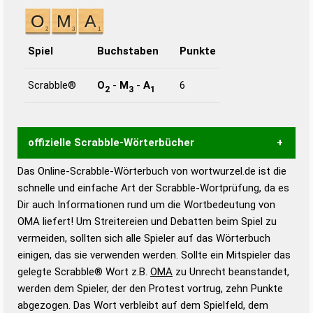
Spiel
Buchstaben
Punkte
Scrabble®
O
-
M
-
A
6
2
3
1
offizielle Scrabble-Wörterbücher
Das Online-Scrabble-Wörterbuch von wortwurzel.de ist die
Wortwurzel liefert mit Hilfe eines semantischen
schnelle und einfache Art der Scrabble-Wortprüfung, da es
Wortanalyse-Algorithmus gute Anhaltspunkte zu
Dir auch Informationen rund um die Wortbedeutung von
Wortbedeutung, Worttrennung und Wortform, um die
OMA liefert! Um Streitereien und Debatten beim Spiel zu
Gültigkeit eines Wortes für das Scrabble-Spiel zu
vermeiden, sollten sich alle Spieler auf das Wörterbuch
bestimmen!
zugelassene Turnier Scrabble-
einigen, das sie verwenden werden. Sollte ein Mitspieler das
Wörterbücher sind:
gelegte Scrabble® Wort z.B.
OMA
zu Unrecht beanstandet,
werden dem Spieler, der den Protest vortrug, zehn Punkte
Duden – Standardwerk in 12 Bänden
abgezogen. Das Wort verbleibt auf dem Spielfeld, dem