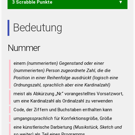
3 Scrabble Punkte
RUNE
UREN
URNE
ERN
NEU
NUR
REN
REU
RUN
URE
Bedeutung
Nummer
einem
(nummerierten) Gegenstand oder einer
(nummerierten) Person zugeordnete Zahl, die die
Position in einer Reihenfolge ausdrückt (logisch eine
Ordnungszahl, sprachlich aber eine Kardinalzahl)
meist als Abkürzung „Nr.“ vorangestelltes Vorsatzwort,
um eine Kardinalzahl als Ordinalzahl zu verwenden
Code, der Ziffern und Buchstaben enthalten kann
umgangssprachlich
für Konfektionsgröße, Größe
eine künstlerische Darbietung
(Musikstück, Sketch und
so weiter)
als Teil eines Programms