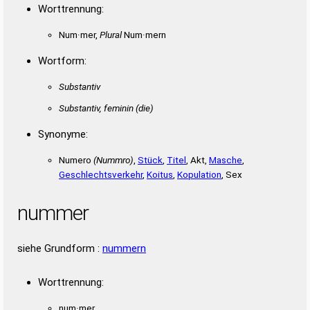
Worttrennung:
Num·mer,
Plural
Num·mern
Wortform:
Substantiv
Substantiv, feminin
(die)
Synonyme:
Numero
(Nummro)
,
Stück
,
Titel
, Akt,
Masche
,
Geschlechtsverkehr
,
Koitus
,
Kopulation
, Sex
nummer
siehe Grundform :
nummern
Worttrennung:
num·mer