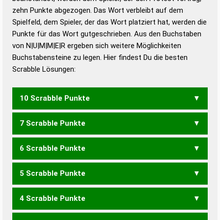
Duden – Standardwerk in 12 Bänden
zehn Punkte abgezogen. Das Wort verbleibt auf dem
Duden – Richtiges und gutes
Spielfeld, dem Spieler, der das Wort platziert hat, werden die
Deutsch
Punkte für das Wort gutgeschrieben. Aus den Buchstaben
von N|U|M|M|E|R ergeben sich weitere Möglichkeiten
Duden – Die deutsche Grammatik
Buchstabensteine zu legen. Hier findest Du die besten
Duden – Deutsches
Scrabble Lösungen:
Universalwörterbuch
10 Scrabble Punkte
7 Scrabble Punkte
NUMMRE
6 Scrabble Punkte
MUM
MUREN
RUMEN
5 Scrabble Punkte
MENU
MURE
RUME
4 Scrabble Punkte
EMU
MUR
RUM