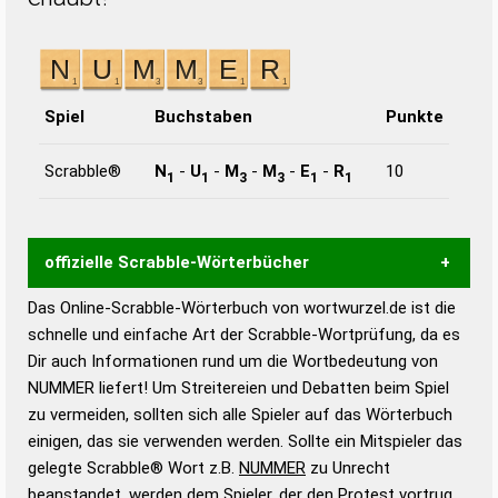
Spiel
Buchstaben
Punkte
Scrabble®
N
-
U
-
M
-
M
-
E
-
R
10
1
1
3
3
1
1
offizielle Scrabble-Wörterbücher
Das Online-Scrabble-Wörterbuch von wortwurzel.de ist die
Wortwurzel liefert mit Hilfe eines semantischen
schnelle und einfache Art der Scrabble-Wortprüfung, da es
Wortanalyse-Algorithmus gute Anhaltspunkte zu
Dir auch Informationen rund um die Wortbedeutung von
Wortbedeutung, Worttrennung und Wortform, um die
NUMMER liefert! Um Streitereien und Debatten beim Spiel
Gültigkeit eines Wortes für das Scrabble-Spiel zu
zu vermeiden, sollten sich alle Spieler auf das Wörterbuch
bestimmen!
zugelassene Turnier Scrabble-
einigen, das sie verwenden werden. Sollte ein Mitspieler das
Wörterbücher sind:
gelegte Scrabble® Wort z.B.
NUMMER
zu Unrecht
beanstandet, werden dem Spieler, der den Protest vortrug,