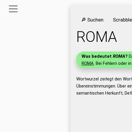
🔎 Suchen
Scrabbl
ROMA
Was bedeutet
ROMA
?
Da
ROMA
. Bei Fehlern oder i
Wortwurzel zerlegt den Wor
Übereinstimmungen. Über ei
semantischen Herkunft, Def