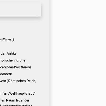
undform -)
 der Antike
holischen Kirche
ordrhein-Westfalen)
pommern
west-)
Römisches Reich,
m für „Welthauptstadt“
chen Raum lebender