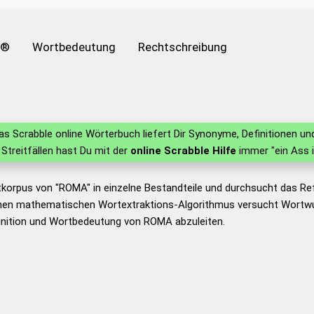
e®
Wortbedeutung
Rechtschreibung
s Scrabble online Wörterbuch liefert Dir Synonyme, Definitionen 
n Streitfällen hast Du mit der
online Scrabble Hilfe
immer "ein Ass 
tkorpus von "ROMA" in einzelne Bestandteile und durchsucht das R
nen mathematischen Wortextraktions-Algorithmus versucht Wortwu
inition und Wortbedeutung von ROMA abzuleiten.