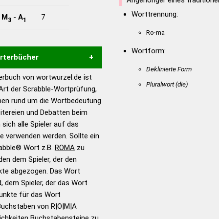
Angehöriger eines tradition
Worttrennung:
-
M
-
A
7
3
1
Ro·ma
Wortform:
örterbücher
Deklinierte Form
rbuch von wortwurzel.de ist
Hilfe eines semantischen
Pluralwort
(die)
 Art der Scrabble-Wortprüfung,
s gute Anhaltspunkte zu
onen rund um die Wortbedeutung
ennung und Wortform, um die
itereien und Debatten beim
für das Scrabble-Spiel zu
 sich alle Spieler auf das
 Turnier Scrabble-
ie verwenden werden. Sollte ein
rabble® Wort z.B.
ROMA
zu
en dem Spieler, der den
en – Standardwerk in 12
nkte abgezogen. Das Wort
nden
d, dem Spieler, der das Wort
en – Richtiges und gutes
Punkte für das Wort
utsch
Buchstaben von R|O|M|A
ichkeiten Buchstabensteine zu
en – Die deutsche Grammatik