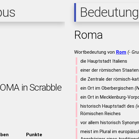
pus
Bedeutung
Roma
Wortbedeutung von
Rom
(- Gr
die Hauptstadt Italiens
einer der römischen Staaten
die Zentrale der römisch-kat
ROMA in Scrabble
ein Ort im Oberbergischen
(N
ein Ort in Mecklenburg-Vor
historisch Hauptstadt des
(
Römischen Reiches
vor allem historisch Synony
meist im Plural im europäis
aben
Punkte