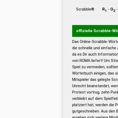
Scrabble®
R
-
O
1
2
offizielle Scrabble-W
Das Online-Scrabble-Wörte
Wortwurzel liefert mit 
die schnelle und einfache
Wortanalyse-Algorithmu
da es Dir auch Informati
Wortbedeutung, Worttr
von ROMA liefert! Um Stre
Gültigkeit eines Wortes 
Spiel zu vermeiden, sollten
bestimmen!
zugelassene
Wörterbuch einigen, das s
Wörterbücher sind:
Mitspieler das gelegte Sc
Unrecht beanstandet, werd
Dud
Protest vortrug, zehn Pu
Bä
verbleibt auf dem Spielfel
Dud
platziert hat, werden die 
De
gutgeschrieben. Aus den 
ergeben sich weitere Mögl
Dud