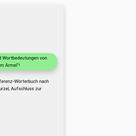
und Wortbedeutungen von
im Ärmel"!
eferenz-Wörterbuch nach
rzel, Aufschluss zur