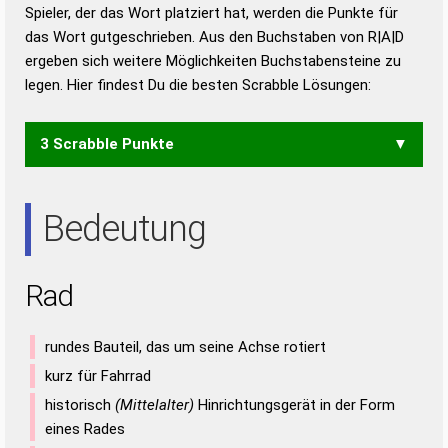
Duden – Richtiges und gutes
Spieler, der das Wort platziert hat, werden die Punkte für
Deutsch
das Wort gutgeschrieben. Aus den Buchstaben von R|A|D
ergeben sich weitere Möglichkeiten Buchstabensteine zu
Duden – Die deutsche Grammatik
legen. Hier findest Du die besten Scrabble Lösungen:
Duden – Deutsches
Universalwörterbuch
3 Scrabble Punkte
ARD
Bedeutung
Rad
rundes Bauteil, das um seine Achse rotiert
kurz für Fahrrad
historisch
(Mittelalter)
Hinrichtungsgerät in der Form
eines Rades