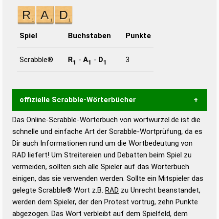
Spiel
Buchstaben
Punkte
Scrabble®
R
-
A
-
D
3
1
1
1
offizielle Scrabble-Wörterbücher
Das Online-Scrabble-Wörterbuch von wortwurzel.de ist die
Wortwurzel liefert mit Hilfe eines semantischen
schnelle und einfache Art der Scrabble-Wortprüfung, da es
Wortanalyse-Algorithmus gute Anhaltspunkte zu
Dir auch Informationen rund um die Wortbedeutung von
Wortbedeutung, Worttrennung und Wortform, um die
RAD liefert! Um Streitereien und Debatten beim Spiel zu
Gültigkeit eines Wortes für das Scrabble-Spiel zu
vermeiden, sollten sich alle Spieler auf das Wörterbuch
bestimmen!
zugelassene Turnier Scrabble-
einigen, das sie verwenden werden. Sollte ein Mitspieler das
Wörterbücher sind:
gelegte Scrabble® Wort z.B.
RAD
zu Unrecht beanstandet,
werden dem Spieler, der den Protest vortrug, zehn Punkte
Duden – Standardwerk in 12 Bänden
abgezogen. Das Wort verbleibt auf dem Spielfeld, dem