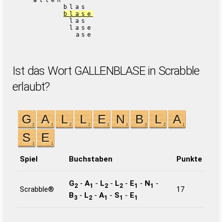
allen
blas
blase
las
lase
ase
Ist das Wort GALLENBLASE in Scrabble
erlaubt?
Spiel
Buchstaben
Punkte
G
-
A
-
L
-
L
-
E
-
N
-
2
1
2
2
1
1
Scrabble®
17
B
-
L
-
A
-
S
-
E
3
2
1
1
1