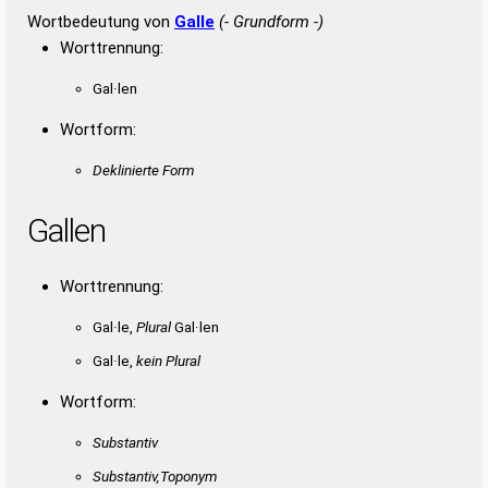
Wortbedeutung von
Galle
(- Grundform -)
Worttrennung:
Gal·len
Wortform:
Deklinierte Form
Gallen
Worttrennung:
Gal·le,
Plural
Gal·len
Gal·le,
kein Plural
Wortform:
Substantiv
Substantiv,Toponym