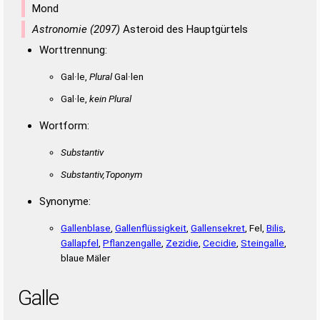
Mond
Astronomie (2097)
Asteroid des Hauptgürtels
Worttrennung:
Gal·le,
Plural
Gal·len
Gal·le,
kein Plural
Wortform:
Substantiv
Substantiv,Toponym
Synonyme:
Gallenblase
,
Gallenflüssigkeit
,
Gallensekret
, Fel,
Bilis
,
Gallapfel
,
Pflanzengalle
,
Zezidie
,
Cecidie
,
Steingalle
,
blaue Mäler
Galle