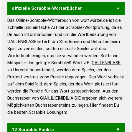
offizielle Scrabble-Wörterbücher
Das Online-Scrabble-Wörterbuch von wortwurzel.de ist die
Wortwurzel liefert mit Hilfe eines semantischen
schnelle und einfache Art der Scrabble-Wortprüfung, da es
Wortanalyse-Algorithmus gute Anhaltspunkte zu
Dir auch Informationen rund um die Wortbedeutung von
Wortbedeutung, Worttrennung und Wortform, um die
GALLENBLASE liefert! Um Streitereien und Debatten beim
Gültigkeit eines Wortes für das Scrabble-Spiel zu
Spiel zu vermeiden, sollten sich alle Spieler auf das
bestimmen!
zugelassene Turnier Scrabble-
Wörterbuch einigen, das sie verwenden werden. Sollte ein
Wörterbücher sind:
Mitspieler das gelegte Scrabble® Wort z.B.
GALLENBLASE
zu Unrecht beanstandet, werden dem Spieler, der den
Duden – Standardwerk in 12 Bänden
Protest vortrug, zehn Punkte abgezogen. Das Wort verbleibt
Duden – Richtiges und gutes
auf dem Spielfeld, dem Spieler, der das Wort platziert hat,
Deutsch
werden die Punkte für das Wort gutgeschrieben. Aus den
Buchstaben von G|A|L|L|E|N|B|L|A|S|E ergeben sich weitere
Duden – Die deutsche Grammatik
Möglichkeiten Buchstabensteine zu legen. Hier findest Du
Duden – Deutsches
die besten Scrabble Lösungen:
Universalwörterbuch
12 Scrabble Punkte