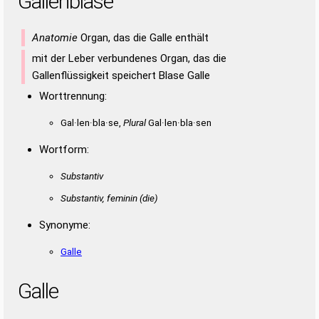
Gallenblase
AALES
AGENS
AGNES
ALANE
ANALE
ANLAS
ELANS
AALENS
ANALES
ANLESE
ANSAGE
LEASEN
NASALE
ENGES
ESELN
GASEN
GENAS
GENES
LASEN
LEASE
SEEAAL
LENES
LESEN
NASAL
SAALE
SAGEN
SANGE
SEGEN
Anatomie
Organ, das die Galle enthält
SEGNE
SELEN
SENGE
mit der Leber verbundenes Organ, das die
Gallenflüssigkeit speichert Blase Galle
Worttrennung:
Gal·len·bla·se,
Plural
Gal·len·bla·sen
Wortform:
Substantiv
Substantiv, feminin
(die)
Synonyme:
Galle
Galle