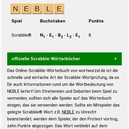
Spiel
Buchstaben
Punkte
Scrabble®
N
-
E
-
B
-
L
-
E
8
1
1
3
2
1
offizielle Scrabble-Wörterbücher
Das Online-Scrabble-Wörterbuch von wortwurzel.de ist die
Wortwurzel liefert mit Hilfe eines semantischen
schnelle und einfache Art der Scrabble-Wortprüfung, da es
Wortanalyse-Algorithmus gute Anhaltspunkte zu
Dir auch Informationen rund um die Wortbedeutung von
Wortbedeutung, Worttrennung und Wortform, um die
NEBLE liefert! Um Streitereien und Debatten beim Spiel zu
Gültigkeit eines Wortes für das Scrabble-Spiel zu
vermeiden, sollten sich alle Spieler auf das Wörterbuch
bestimmen!
zugelassene Turnier Scrabble-
einigen, das sie verwenden werden. Sollte ein Mitspieler das
Wörterbücher sind:
gelegte Scrabble® Wort z.B.
NEBLE
zu Unrecht
beanstandet, werden dem Spieler, der den Protest vortrug,
Duden – Standardwerk in 12 Bänden
zehn Punkte abgezogen. Das Wort verbleibt auf dem