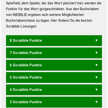
Duden – Richtiges und gutes
Spielfeld, dem Spieler, der das Wort platziert hat, werden die
Deutsch
Punkte für das Wort gutgeschrieben. Aus den Buchstaben
von N|E|B|L|E ergeben sich weitere Möglichkeiten
Duden – Die deutsche Grammatik
Buchstabensteine zu legen. Hier findest Du die besten
Duden – Deutsches
Scrabble Lösungen:
Universalwörterbuch
8 Scrabble Punkte
7 Scrabble Punkte
LEBEN
NEBEL
6 Scrabble Punkte
ELBE
LEBE
5 Scrabble Punkte
BEL
LEB
BENE
EBEN
EBNE
4 Scrabble Punkte
BEN
ELEN
3 Scrabble Punkte
LEE