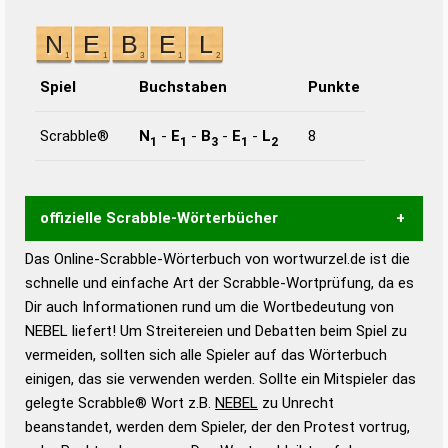
Spiel
Buchstaben
Punkte
Scrabble®
N
-
E
-
B
-
E
-
L
8
1
1
3
1
2
offizielle Scrabble-Wörterbücher
Das Online-Scrabble-Wörterbuch von wortwurzel.de ist die
Wortwurzel liefert mit Hilfe eines semantischen
schnelle und einfache Art der Scrabble-Wortprüfung, da es
Wortanalyse-Algorithmus gute Anhaltspunkte zu
Dir auch Informationen rund um die Wortbedeutung von
Wortbedeutung, Worttrennung und Wortform, um die
NEBEL liefert! Um Streitereien und Debatten beim Spiel zu
Gültigkeit eines Wortes für das Scrabble-Spiel zu
vermeiden, sollten sich alle Spieler auf das Wörterbuch
bestimmen!
zugelassene Turnier Scrabble-
einigen, das sie verwenden werden. Sollte ein Mitspieler das
Wörterbücher sind:
gelegte Scrabble® Wort z.B.
NEBEL
zu Unrecht
beanstandet, werden dem Spieler, der den Protest vortrug,
Duden – Standardwerk in 12 Bänden