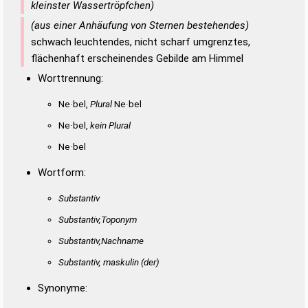
kleinster Wassertröpfchen)
(aus einer Anhäufung von Sternen bestehendes)
schwach leuchtendes, nicht scharf umgrenztes,
flächenhaft erscheinendes Gebilde am Himmel
Worttrennung:
Ne·bel,
Plural
Ne·bel
Ne·bel,
kein Plural
Ne·bel
Wortform:
Substantiv
Substantiv,Toponym
Substantiv,Nachname
Substantiv, maskulin
(der)
Synonyme: