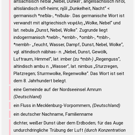
altsächsisch neƀal „Nebel, Dunkel“, angelsächsisch nifol,
altisländisch nifl-heimr, njōl „Dunkelheit, Nacht“ <
germanisch *neƀla-, *niƀula-. Das germanische Wort ist
verwandt mit altgriechisch νεφέλη „Wolke, Nebel“ und
lat. nebula „Dunst, Nebel, Wolke“. Zugrunde liegt
indogermanisch *nebh-, *embh-, *ombh-, *ṃbh-,
*nembh- „feucht, Wasser, Dampf, Dunst, Nebel, Wolke“,
vgl. altindisch nábhas- n. „Nebel, Dunst, Gewölk,
Luftraum, Himmel“, lat. imber
(zu *ṃbh-)
„Regenguss“,
altindisch ambu n. „Wasser“, lat. nimbus „Sturzregen,
Platzregen; Sturmwolke, Regenwolke“. Das Wort ist seit
dem 8. Jahrhundert belegt.
eine Gemeinde auf der Nordseeinsel Amrum
(Deutschland)
ein Fluss in Mecklenburg-Vorpommern,
(Deutschland)
ein deutscher Nachname, Familienname
dichter, weißer Dunst über dem Erdboden; für das Auge
undurchdringliche Trübung der Luft
(durch Konzentration