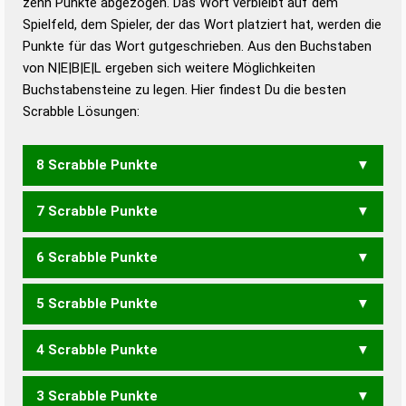
zehn Punkte abgezogen. Das Wort verbleibt auf dem
Duden – Richtiges und gutes
Spielfeld, dem Spieler, der das Wort platziert hat, werden die
Deutsch
Punkte für das Wort gutgeschrieben. Aus den Buchstaben
von N|E|B|E|L ergeben sich weitere Möglichkeiten
Duden – Die deutsche Grammatik
Buchstabensteine zu legen. Hier findest Du die besten
Duden – Deutsches
Scrabble Lösungen:
Universalwörterbuch
8 Scrabble Punkte
7 Scrabble Punkte
LEBEN
NEBLE
6 Scrabble Punkte
ELBE
LEBE
5 Scrabble Punkte
LEB
BENE
EBEN
EBNE
4 Scrabble Punkte
BEN
ELEN
3 Scrabble Punkte
LEE