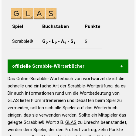
Spiel
Buchstaben
Punkte
Scrabble®
G
-
L
-
A
-
S
6
2
2
1
1
offizielle Scrabble-Wörterbücher
Das Online-Scrabble-Wörterbuch von wortwurzel.de ist die
Wortwurzel liefert mit Hilfe eines semantischen
schnelle und einfache Art der Scrabble-Wortprüfung, da es
Wortanalyse-Algorithmus gute Anhaltspunkte zu
Dir auch Informationen rund um die Wortbedeutung von
Wortbedeutung, Worttrennung und Wortform, um die
GLAS liefert! Um Streitereien und Debatten beim Spiel zu
Gültigkeit eines Wortes für das Scrabble-Spiel zu
vermeiden, sollten sich alle Spieler auf das Wörterbuch
bestimmen!
zugelassene Turnier Scrabble-
einigen, das sie verwenden werden. Sollte ein Mitspieler das
Wörterbücher sind:
gelegte Scrabble® Wort z.B.
GLAS
zu Unrecht beanstandet,
werden dem Spieler, der den Protest vortrug, zehn Punkte
Duden – Standardwerk in 12 Bänden