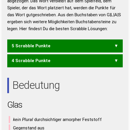
abgezogen. Das Wort verbleibt auf dem Spielfeld, dem
Duden – Richtiges und gutes
Spieler, der das Wort platziert hat, werden die Punkte für
Deutsch
das Wort gutgeschrieben. Aus den Buchstaben von G|L|A|S
ergeben sich weitere Möglichkeiten Buchstabensteine zu
Duden – Die deutsche Grammatik
legen. Hier findest Du die besten Scrabble Lösungen:
Duden – Deutsches
Universalwörterbuch
5 Scrabble Punkte
4 Scrabble Punkte
GAL
LAG
AGS
ALS
GAS
SAG
Bedeutung
Glas
kein Plural
durchsichtiger amorpher Feststoff
Gegenstand aus