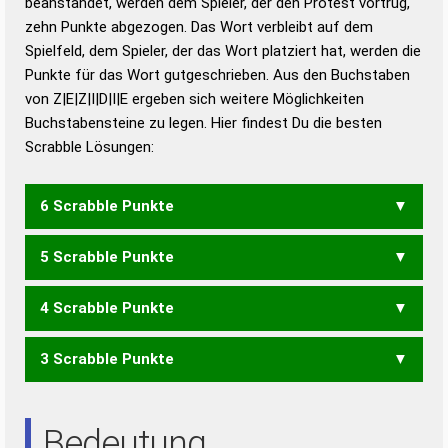
beanstandet, werden dem Spieler, der den Protest vortrug,
Duden – Standardwerk in 12 Bänden
zehn Punkte abgezogen. Das Wort verbleibt auf dem
Duden – Richtiges und gutes
Spielfeld, dem Spieler, der das Wort platziert hat, werden die
Deutsch
Punkte für das Wort gutgeschrieben. Aus den Buchstaben
von Z|E|Z|I|D|I|E ergeben sich weitere Möglichkeiten
Duden – Die deutsche Grammatik
Buchstabensteine zu legen. Hier findest Du die besten
Duden – Deutsches
Scrabble Lösungen:
Universalwörterbuch
6 Scrabble Punkte
5 Scrabble Punkte
DEEZ
DEZE
DEZI
4 Scrabble Punkte
DEZ
3 Scrabble Punkte
EIDE
IDEE
EID
Bedeutung