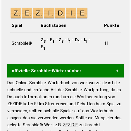
Spiel
Buchstaben
Punkte
Z
-
E
-
Z
-
I
-
D
-
I
-
3
1
3
1
1
1
Scrabble®
11
E
1
offizielle Scrabble-Wörterbücher
Das Online-Scrabble-Wörterbuch von wortwurzel.de ist die
Wortwurzel liefert mit Hilfe eines semantischen
schnelle und einfache Art der Scrabble-Wortprüfung, da es
Wortanalyse-Algorithmus gute Anhaltspunkte zu
Dir auch Informationen rund um die Wortbedeutung von
Wortbedeutung, Worttrennung und Wortform, um die
ZEZIDIE liefert! Um Streitereien und Debatten beim Spiel zu
Gültigkeit eines Wortes für das Scrabble-Spiel zu
vermeiden, sollten sich alle Spieler auf das Wörterbuch
bestimmen!
zugelassene Turnier Scrabble-
einigen, das sie verwenden werden. Sollte ein Mitspieler das
Wörterbücher sind:
gelegte Scrabble® Wort z.B.
ZEZIDIE
zu Unrecht