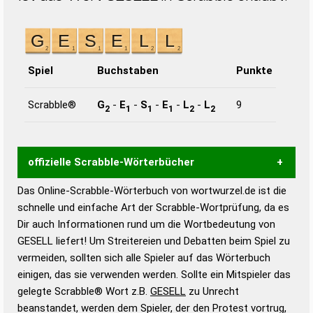
Spiel
Buchstaben
Punkte
Scrabble®
G
-
E
-
S
-
E
-
L
-
L
9
2
1
1
1
2
2
offizielle Scrabble-Wörterbücher
Das Online-Scrabble-Wörterbuch von wortwurzel.de ist die
Wortwurzel liefert mit Hilfe eines semantischen
schnelle und einfache Art der Scrabble-Wortprüfung, da es
Wortanalyse-Algorithmus gute Anhaltspunkte zu
Dir auch Informationen rund um die Wortbedeutung von
Wortbedeutung, Worttrennung und Wortform, um die
GESELL liefert! Um Streitereien und Debatten beim Spiel zu
Gültigkeit eines Wortes für das Scrabble-Spiel zu
vermeiden, sollten sich alle Spieler auf das Wörterbuch
bestimmen!
zugelassene Turnier Scrabble-
einigen, das sie verwenden werden. Sollte ein Mitspieler das
Wörterbücher sind:
gelegte Scrabble® Wort z.B.
GESELL
zu Unrecht
beanstandet, werden dem Spieler, der den Protest vortrug,
Duden – Standardwerk in 12 Bänden