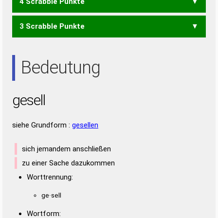
4 Scrabble Punkte
GEL
LEG
ELSE
LEES
LESE
3 Scrabble Punkte
LEE
SEE
Bedeutung
gesell
siehe Grundform :
gesellen
sich jemandem anschließen
zu einer Sache dazukommen
Worttrennung:
ge·sell
Wortform: