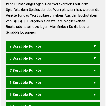
zehn Punkte abgezogen. Das Wort verbleibt auf dem
Duden – Richtiges und gutes
Spielfeld, dem Spieler, der das Wort platziert hat, werden die
Deutsch
Punkte für das Wort gutgeschrieben. Aus den Buchstaben
von G|E|S|E|L|L ergeben sich weitere Möglichkeiten
Duden – Die deutsche Grammatik
Buchstabensteine zu legen. Hier findest Du die besten
Duden – Deutsches
Scrabble Lösungen:
Universalwörterbuch
9 Scrabble Punkte
8 Scrabble Punkte
GELLES
7 Scrabble Punkte
GELLE
LEGEL
6 Scrabble Punkte
GELL
EGELS
GELES
GELSE
LEGES
SEGEL
SEGLE
5 Scrabble Punkte
EGEL
ELLE
GELE
GELS
LEGE