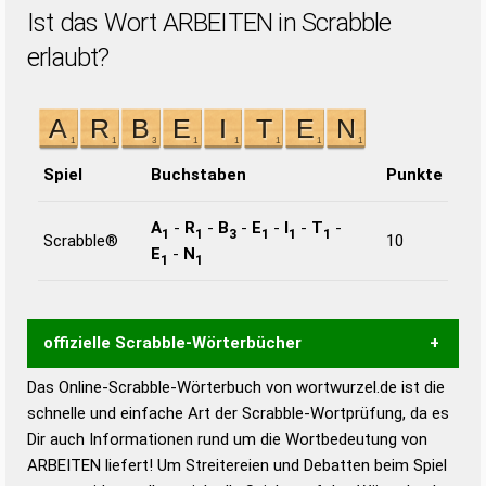
Ist das Wort ARBEITEN in Scrabble
erlaubt?
Spiel
Buchstaben
Punkte
A
-
R
-
B
-
E
-
I
-
T
-
1
1
3
1
1
1
Scrabble®
10
E
-
N
1
1
offizielle Scrabble-Wörterbücher
Das Online-Scrabble-Wörterbuch von wortwurzel.de ist die
Wortwurzel liefert mit Hilfe eines semantischen
schnelle und einfache Art der Scrabble-Wortprüfung, da es
Wortanalyse-Algorithmus gute Anhaltspunkte zu
Dir auch Informationen rund um die Wortbedeutung von
Wortbedeutung, Worttrennung und Wortform, um die
ARBEITEN liefert! Um Streitereien und Debatten beim Spiel
Gültigkeit eines Wortes für das Scrabble-Spiel zu