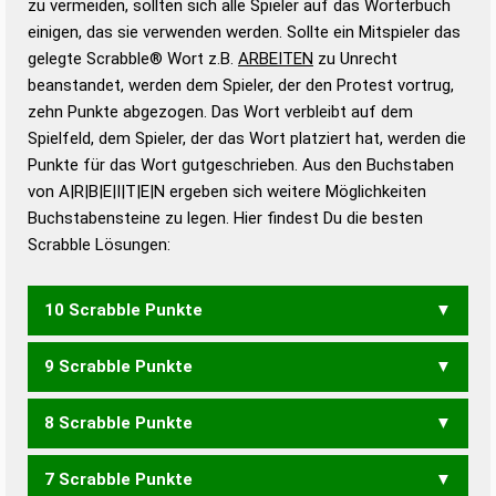
zu vermeiden, sollten sich alle Spieler auf das Wörterbuch
bestimmen!
zugelassene Turnier Scrabble-
einigen, das sie verwenden werden. Sollte ein Mitspieler das
Wörterbücher sind:
gelegte Scrabble® Wort z.B.
ARBEITEN
zu Unrecht
beanstandet, werden dem Spieler, der den Protest vortrug,
Duden – Standardwerk in 12 Bänden
zehn Punkte abgezogen. Das Wort verbleibt auf dem
Duden – Richtiges und gutes
Spielfeld, dem Spieler, der das Wort platziert hat, werden die
Deutsch
Punkte für das Wort gutgeschrieben. Aus den Buchstaben
von A|R|B|E|I|T|E|N ergeben sich weitere Möglichkeiten
Duden – Die deutsche Grammatik
Buchstabensteine zu legen. Hier findest Du die besten
Duden – Deutsches
Scrabble Lösungen:
Universalwörterbuch
10 Scrabble Punkte
9 Scrabble Punkte
ABREITEN
ABRIETEN
ANBIETER
ANBRIETE
ANREIBET
ANRIEBET
ANTREIBE
ANTRIEBE
8 Scrabble Punkte
ABREITE
ABRIETE
ABTEIEN
ANBETER
ANBIETE
ANBRIET
ANREIBE
ANREIBT
ANRIEBE
ANRIEBT
7 Scrabble Punkte
ANTRIEB
BEIRATE
BERATEN
BETERIN
BIETERN
ABRIET
ANBETE
ANERBE
ANRIEB
BARTEN
BEATEN