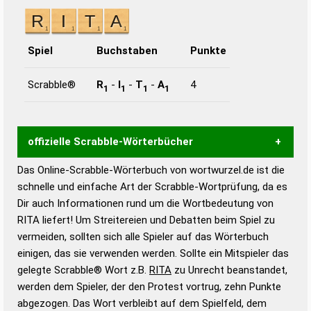
Spiel
Buchstaben
Punkte
Scrabble®
R
-
I
-
T
-
A
4
1
1
1
1
offizielle Scrabble-Wörterbücher
Das Online-Scrabble-Wörterbuch von wortwurzel.de ist die
Wortwurzel liefert mit Hilfe eines semantischen
schnelle und einfache Art der Scrabble-Wortprüfung, da es
Wortanalyse-Algorithmus gute Anhaltspunkte zu
Dir auch Informationen rund um die Wortbedeutung von
Wortbedeutung, Worttrennung und Wortform, um die
RITA liefert! Um Streitereien und Debatten beim Spiel zu
Gültigkeit eines Wortes für das Scrabble-Spiel zu
vermeiden, sollten sich alle Spieler auf das Wörterbuch
bestimmen!
zugelassene Turnier Scrabble-
einigen, das sie verwenden werden. Sollte ein Mitspieler das
Wörterbücher sind:
gelegte Scrabble® Wort z.B.
RITA
zu Unrecht beanstandet,
werden dem Spieler, der den Protest vortrug, zehn Punkte
Duden – Standardwerk in 12 Bänden
abgezogen. Das Wort verbleibt auf dem Spielfeld, dem