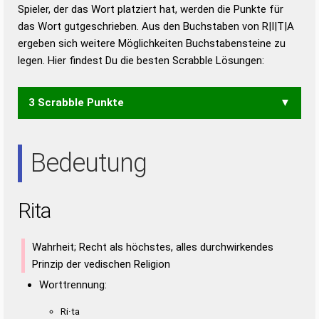
Duden – Richtiges und gutes
Spieler, der das Wort platziert hat, werden die Punkte für
Deutsch
das Wort gutgeschrieben. Aus den Buchstaben von R|I|T|A
ergeben sich weitere Möglichkeiten Buchstabensteine zu
Duden – Die deutsche Grammatik
legen. Hier findest Du die besten Scrabble Lösungen:
Duden – Deutsches
Universalwörterbuch
3 Scrabble Punkte
AIR
ART
IRA
RAI
RAT
TAI
TRI
Bedeutung
Rita
Wahrheit; Recht als höchstes, alles durchwirkendes
Prinzip der vedischen Religion
Worttrennung:
Ri·ta