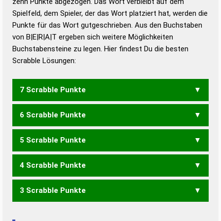
zehn Punkte abgezogen. Das Wort verbleibt auf dem
Duden – Richtiges und gutes
Spielfeld, dem Spieler, der das Wort platziert hat, werden die
Deutsch
Punkte für das Wort gutgeschrieben. Aus den Buchstaben
von B|E|R|A|T ergeben sich weitere Möglichkeiten
Duden – Die deutsche Grammatik
Buchstabensteine zu legen. Hier findest Du die besten
Duden – Deutsches
Scrabble Lösungen:
Universalwörterbuch
7 Scrabble Punkte
6 Scrabble Punkte
BARTE
BRATE
ERBAT
TRABE
5 Scrabble Punkte
ABER
ABTE
BARE
BART
BEAT
BETA
BRAT
ERBT
RABE
TABE
TRAB
4 Scrabble Punkte
ABT
BAR
BAT
BET
ERB
TAB
3 Scrabble Punkte
ARTE
RATE
ARE
ART
ETA