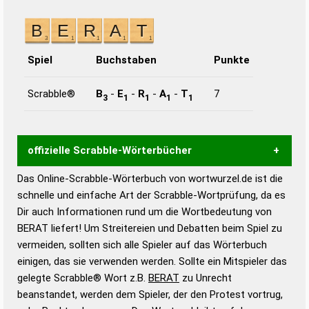
Spiel
Buchstaben
Punkte
Scrabble®
B
-
E
-
R
-
A
-
T
7
3
1
1
1
1
offizielle Scrabble-Wörterbücher
Das Online-Scrabble-Wörterbuch von wortwurzel.de ist die
Wortwurzel liefert mit Hilfe eines semantischen
schnelle und einfache Art der Scrabble-Wortprüfung, da es
Wortanalyse-Algorithmus gute Anhaltspunkte zu
Dir auch Informationen rund um die Wortbedeutung von
Wortbedeutung, Worttrennung und Wortform, um die
BERAT liefert! Um Streitereien und Debatten beim Spiel zu
Gültigkeit eines Wortes für das Scrabble-Spiel zu
vermeiden, sollten sich alle Spieler auf das Wörterbuch
bestimmen!
zugelassene Turnier Scrabble-
einigen, das sie verwenden werden. Sollte ein Mitspieler das
Wörterbücher sind:
gelegte Scrabble® Wort z.B.
BERAT
zu Unrecht
beanstandet, werden dem Spieler, der den Protest vortrug,
Duden – Standardwerk in 12 Bänden