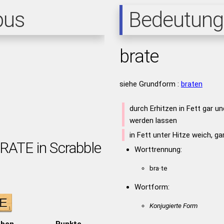
pus
Bedeutung
brate
siehe Grundform :
braten
durch Erhitzen in Fett gar u
werden lassen
in Fett unter Hitze weich, g
BRATE in Scrabble
Worttrennung:
bra·te
Wortform:
Konjugierte Form
aben
Punkte