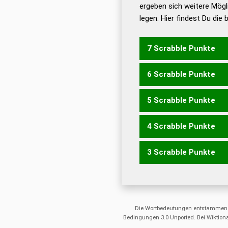
ergeben sich weitere Mögl
Dud
legen. Hier findest Du die
Dud
Universalwörterbuch
7 Scrabble Punkte
6 Scrabble Punkte
BARTE
BERAT
ERBAT
T
5 Scrabble Punkte
ABER
ABTE
BARE
BART
TABE
TRAB
4 Scrabble Punkte
ABT
BAR
BAT
BET
ERB
3 Scrabble Punkte
ARTE
ARE
ART
ETA
Die Wortbedeutungen entstammen
Bedingungen 3.0 Unported. Bei Wiktiona