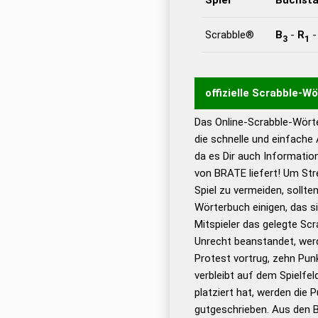
Scrabble®
B
-
R
3
1
offizielle Scrabble-W
Das Online-Scrabble-Wörte
Wortwurzel liefert mit 
die schnelle und einfache
Wortanalyse-Algorithmu
da es Dir auch Informati
Wortbedeutung, Worttr
von BRATE liefert! Um Str
Gültigkeit eines Wortes 
Spiel zu vermeiden, sollten
bestimmen!
zugelassene
Wörterbuch einigen, das s
Wörterbücher sind:
Mitspieler das gelegte Sc
Unrecht beanstandet, werd
Dud
Protest vortrug, zehn Pu
Bä
verbleibt auf dem Spielfel
Dud
platziert hat, werden die 
De
gutgeschrieben. Aus den 