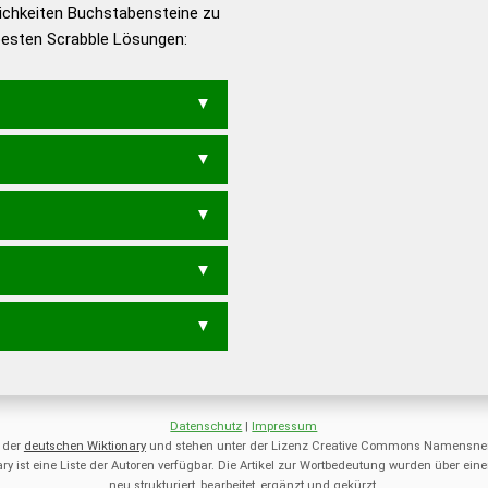
ichkeiten Buchstabensteine zu
en – Die deutsche Grammatik
 besten Scrabble Lösungen:
en – Deutsches
RABE
BEAT
BETA
ERBT
RABE
TAB
Datenschutz
|
Impressum
 der
deutschen Wiktionary
und stehen unter der Lizenz Creative Commons Namensnen
ry ist eine Liste der Autoren verfügbar. Die Artikel zur Wortbedeutung wurden über 
neu strukturiert, bearbeitet, ergänzt und gekürzt.