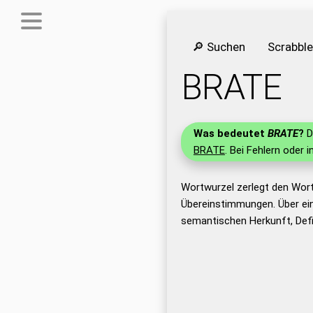
🔎 Suchen
Scrabbl
BRATE
Was bedeutet
BRATE
?
D
BRATE
. Bei Fehlern oder 
Wortwurzel zerlegt den Wor
Übereinstimmungen. Über ei
semantischen Herkunft, Def