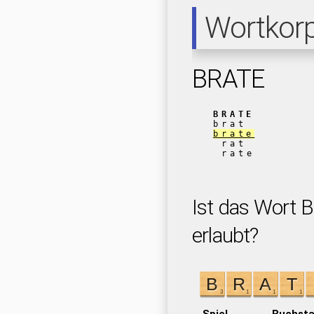
Wortkor
BRATE
BRATE
brat
brate
rat
rate
Ist das Wort 
erlaubt?
Spiel
Buchst