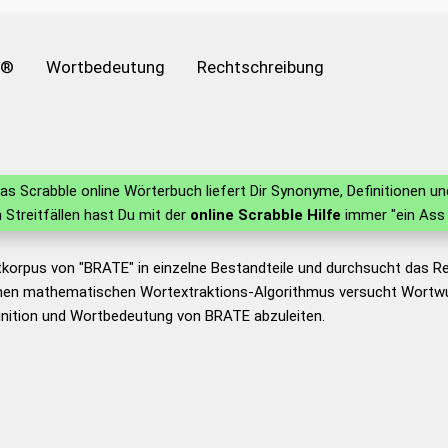
e®
Wortbedeutung
Rechtschreibung
as Scrabble online Wörterbuch liefert Dir Synonyme, Definitionen 
in Streitfällen hast Du mit der
online Scrabble Hilfe
immer "ein Ass 
tkorpus von "BRATE" in einzelne Bestandteile und durchsucht das 
nen mathematischen Wortextraktions-Algorithmus versucht Wortwu
inition und Wortbedeutung von BRATE abzuleiten.