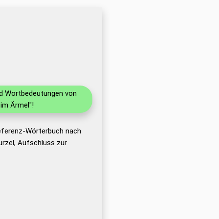
und Wortbedeutungen von
im Ärmel"!
Referenz-Wörterbuch nach
rzel, Aufschluss zur