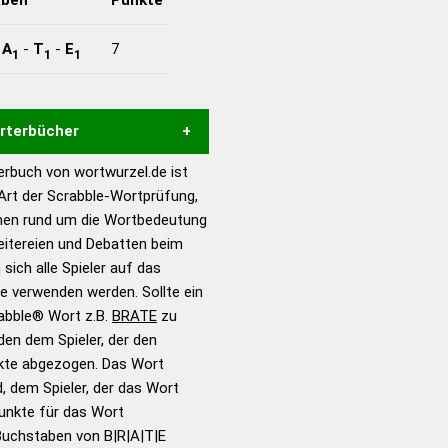
-
A
-
T
-
E
7
1
1
1
örterbücher
rbuch von wortwurzel.de ist
Hilfe eines semantischen
 Art der Scrabble-Wortprüfung,
s gute Anhaltspunkte zu
onen rund um die Wortbedeutung
ennung und Wortform, um die
eitereien und Debatten beim
für das Scrabble-Spiel zu
 sich alle Spieler auf das
 Turnier Scrabble-
ie verwenden werden. Sollte ein
rabble® Wort z.B.
BRATE
zu
en dem Spieler, der den
en – Standardwerk in 12
nkte abgezogen. Das Wort
nden
d, dem Spieler, der das Wort
en – Richtiges und gutes
Punkte für das Wort
utsch
Buchstaben von B|R|A|T|E