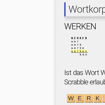
Wortkor
WERKEN
WERKEN
wer
werk
werke
werken
ken
Ist das Wort
Scrabble erlau