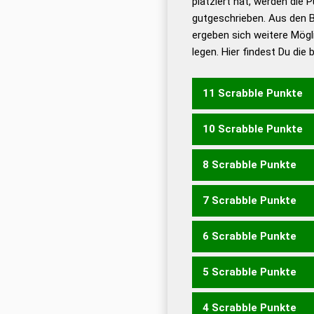
platziert hat, werden die 
De
gutgeschrieben. Aus den 
ergeben sich weitere Mögl
Dud
legen. Hier findest Du die
Dud
Universalwörterbuch
11 Scrabble Punkte
10 Scrabble Punkte
KERWEN
8 Scrabble Punkte
KERWE
7 Scrabble Punkte
KERNE
RENKE
6 Scrabble Punkte
KERN
KREE
KREN
RENK
5 Scrabble Punkte
EWER
4 Scrabble Punkte
EWE
NRW
RWE
WEN