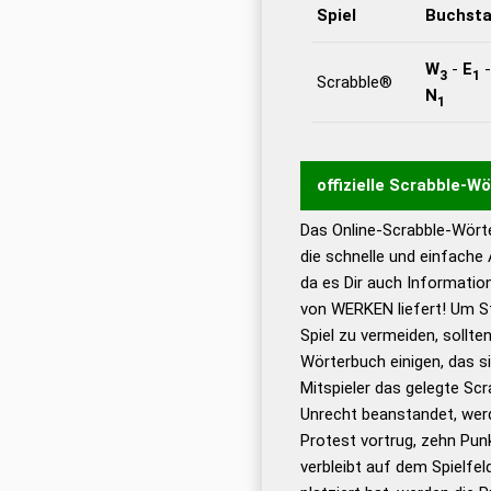
Spiel
Buchst
W
-
E
3
1
Scrabble®
N
1
offizielle Scrabble-W
Das Online-Scrabble-Wörte
Wortwurzel liefert mit 
die schnelle und einfache
Wortanalyse-Algorithmu
da es Dir auch Informati
Wortbedeutung, Worttr
von WERKEN liefert! Um St
Gültigkeit eines Wortes 
Spiel zu vermeiden, sollten
bestimmen!
zugelassene
Wörterbuch einigen, das s
Wörterbücher sind:
Mitspieler das gelegte Sc
Unrecht beanstandet, werd
Dud
Protest vortrug, zehn Pu
Bä
verbleibt auf dem Spielfel
Dud