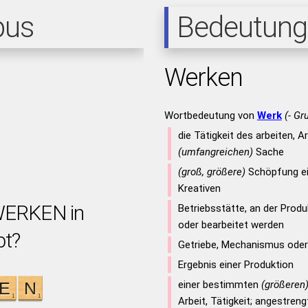
pus
Bedeutung
Werken
Wortbedeutung von
Werk
(- Gr
die Tätigkeit des arbeiten, A
(umfangreichen)
Sache
(groß, größere)
Schöpfung ei
Kreativen
 WERKEN in
Betriebsstätte, an der Produk
oder bearbeitet werden
bt?
Getriebe, Mechanismus oder
Ergebnis einer Produktion
einer bestimmten
(größeren
Arbeit, Tätigkeit; angestre