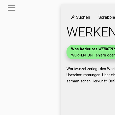
🔎 Suchen
Scrabbl
WERKE
Was bedeutet
WERKEN
?
WERKEN
. Bei Fehlern oder
Wortwurzel zerlegt den Wor
Übereinstimmungen. Über ei
semantischen Herkunft, Def