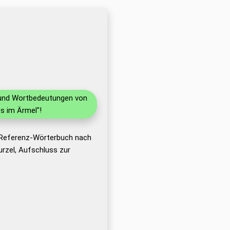
n und Wortbedeutungen von
s im Ärmel"!
s Referenz-Wörterbuch nach
rzel, Aufschluss zur