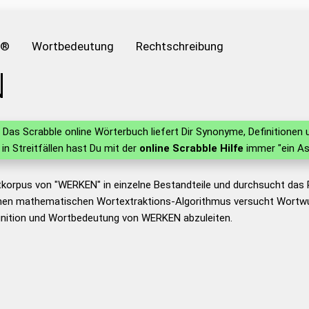
e®
Wortbedeutung
Rechtschreibung
N
Das Scrabble online Wörterbuch liefert Dir Synonyme, Definitione
 in Streitfällen hast Du mit der
online Scrabble Hilfe
immer "ein As
tkorpus von "WERKEN" in einzelne Bestandteile und durchsucht da
nen mathematischen Wortextraktions-Algorithmus versucht Wortwu
inition und Wortbedeutung von WERKEN abzuleiten.