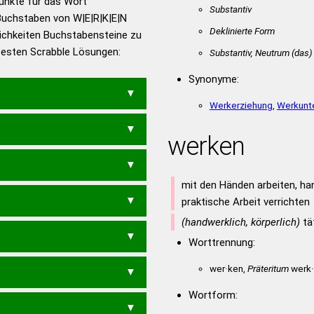
Punkte für das Wort
Substantiv
utsch
Buchstaben von W|E|R|K|E|N
Deklinierte Form
ichkeiten Buchstabensteine zu
en – Die deutsche Grammatik
 besten Scrabble Lösungen:
Substantiv, Neutrum
(das)
en – Deutsches
Synonyme:
Werkerziehung
,
Werkunte
werken
mit den Händen arbeiten, han
praktische Arbeit verrichten
(handwerklich, körperlich)
tät
EWERN
Worttrennung:
wer·ken,
Präteritum
werk·
Wortform: