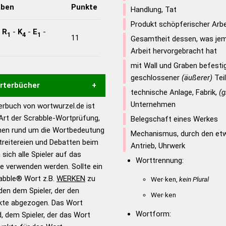
aben
Punkte
Handlung, Tat
Produkt schöpferischer Arbe
-
R
-
K
-
E
-
1
4
1
11
Gesamtheit dessen, was jem
Arbeit hervorgebracht hat
mit Wall und Graben befestigt
geschlossener
(äußerer)
Tei
örterbücher
technische Anlage, Fabrik,
(g
Unternehmen
rbuch von wortwurzel.de ist
Hilfe eines semantischen
 Art der Scrabble-Wortprüfung,
Belegschaft eines Werkes
s gute Anhaltspunkte zu
onen rund um die Wortbedeutung
Mechanismus, durch den etw
ennung und Wortform, um die
reitereien und Debatten beim
Antrieb, Uhrwerk
für das Scrabble-Spiel zu
 sich alle Spieler auf das
Worttrennung:
 Turnier Scrabble-
ie verwenden werden. Sollte ein
rabble® Wort z.B.
WERKEN
zu
Wer·ken,
kein Plural
en dem Spieler, der den
en – Standardwerk in 12
Wer·ken
nkte abgezogen. Das Wort
nden
Wortform:
d, dem Spieler, der das Wort
en – Richtiges und gutes