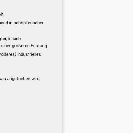
it
and in schöpferischer
er, in sich
l einer größeren Festung
rößeres)
industrielles
as angetrieben wird;