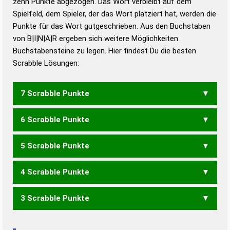
zehn Punkte abgezogen. Das Wort verbleibt auf dem
Duden – Richtiges und gutes
Spielfeld, dem Spieler, der das Wort platziert hat, werden die
Deutsch
Punkte für das Wort gutgeschrieben. Aus den Buchstaben
von B|I|N|A|R ergeben sich weitere Möglichkeiten
Duden – Die deutsche Grammatik
Buchstabensteine zu legen. Hier findest Du die besten
Duden – Deutsches
Scrabble Lösungen:
Universalwörterbuch
7 Scrabble Punkte
6 Scrabble Punkte
RABIN
5 Scrabble Punkte
ABRI
BANI
BARN
IBAN
NARB
4 Scrabble Punkte
ABI
BAI
BAN
BAR
3 Scrabble Punkte
IRAN
RAIN
AIR
ANI
IRA
RAI
RAN