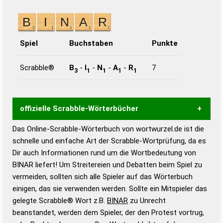
Spiel
Buchstaben
Punkte
Scrabble®
B
-
I
-
N
-
A
-
R
7
3
1
1
1
1
offizielle Scrabble-Wörterbücher
Das Online-Scrabble-Wörterbuch von wortwurzel.de ist die
Wortwurzel liefert mit Hilfe eines semantischen
schnelle und einfache Art der Scrabble-Wortprüfung, da es
Wortanalyse-Algorithmus gute Anhaltspunkte zu
Dir auch Informationen rund um die Wortbedeutung von
Wortbedeutung, Worttrennung und Wortform, um die
BINAR liefert! Um Streitereien und Debatten beim Spiel zu
Gültigkeit eines Wortes für das Scrabble-Spiel zu
vermeiden, sollten sich alle Spieler auf das Wörterbuch
bestimmen!
zugelassene Turnier Scrabble-
einigen, das sie verwenden werden. Sollte ein Mitspieler das
Wörterbücher sind:
gelegte Scrabble® Wort z.B.
BINAR
zu Unrecht
beanstandet, werden dem Spieler, der den Protest vortrug,
Duden – Standardwerk in 12 Bänden