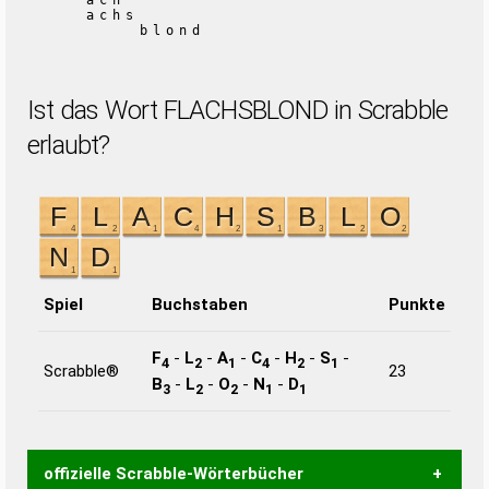
ach
achs
blond
Ist das Wort FLACHSBLOND in Scrabble
erlaubt?
Spiel
Buchstaben
Punkte
F
-
L
-
A
-
C
-
H
-
S
-
4
2
1
4
2
1
Scrabble®
23
B
-
L
-
O
-
N
-
D
3
2
2
1
1
offizielle Scrabble-Wörterbücher