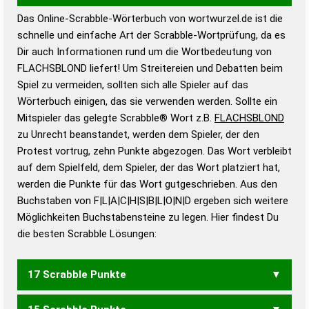
Das Online-Scrabble-Wörterbuch von wortwurzel.de ist die
Wortwurzel liefert mit Hilfe eines semantischen
schnelle und einfache Art der Scrabble-Wortprüfung, da es
Wortanalyse-Algorithmus gute Anhaltspunkte zu
Dir auch Informationen rund um die Wortbedeutung von
Wortbedeutung, Worttrennung und Wortform, um die
FLACHSBLOND liefert! Um Streitereien und Debatten beim
Gültigkeit eines Wortes für das Scrabble-Spiel zu
Spiel zu vermeiden, sollten sich alle Spieler auf das
bestimmen!
zugelassene Turnier Scrabble-
Wörterbuch einigen, das sie verwenden werden. Sollte ein
Wörterbücher sind:
Mitspieler das gelegte Scrabble® Wort z.B.
FLACHSBLOND
zu Unrecht beanstandet, werden dem Spieler, der den
Duden – Standardwerk in 12 Bänden
Protest vortrug, zehn Punkte abgezogen. Das Wort verbleibt
Duden – Richtiges und gutes
auf dem Spielfeld, dem Spieler, der das Wort platziert hat,
Deutsch
werden die Punkte für das Wort gutgeschrieben. Aus den
Buchstaben von F|L|A|C|H|S|B|L|O|N|D ergeben sich weitere
Duden – Die deutsche Grammatik
Möglichkeiten Buchstabensteine zu legen. Hier findest Du
Duden – Deutsches
die besten Scrabble Lösungen:
Universalwörterbuch
17 Scrabble Punkte