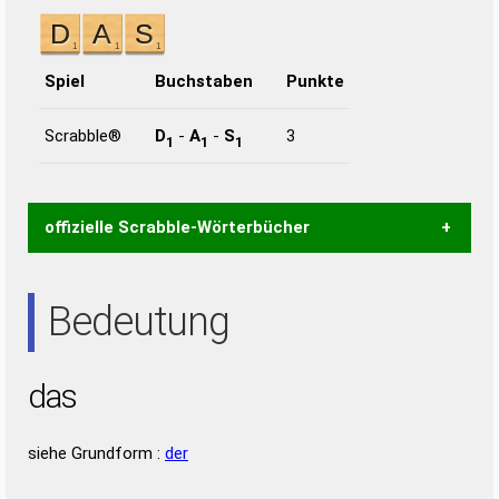
Spiel
Buchstaben
Punkte
Scrabble®
D
-
A
-
S
3
1
1
1
offizielle Scrabble-Wörterbücher
Wortwurzel liefert mit Hilfe eines semantischen
Bedeutung
Wortanalyse-Algorithmus gute Anhaltspunkte zu
Wortbedeutung, Worttrennung und Wortform, um die
Gültigkeit eines Wortes für das Scrabble-Spiel zu
das
bestimmen!
zugelassene Turnier Scrabble-
Wörterbücher sind:
siehe Grundform :
der
Duden – Standardwerk in 12 Bänden