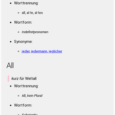
Duden – Richtiges und gutes
Worttrennung:
Deutsch
all, al·le, al·les
Duden – Die deutsche Grammatik
Wortform:
Duden – Deutsches
Universalwörterbuch
Indefinitpronomen
Synonyme:
jeder
,
jedermann
,
jeglicher
All
kurz für
Weltall
Worttrennung:
All,
kein Plural
Wortform:
Substantiv