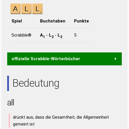
Spiel
Buchstaben
Punkte
Scrabble®
A
-
L
-
L
5
1
2
2
offizielle Scrabble-Wörterbücher
Wortwurzel liefert mit Hilfe eines semantischen
Bedeutung
Wortanalyse-Algorithmus gute Anhaltspunkte zu
Wortbedeutung, Worttrennung und Wortform, um die
Gültigkeit eines Wortes für das Scrabble-Spiel zu
all
bestimmen!
zugelassene Turnier Scrabble-
Wörterbücher sind:
drückt aus, dass die Gesamtheit, die Allgemeinheit
Duden – Standardwerk in 12 Bänden
gemeint ist