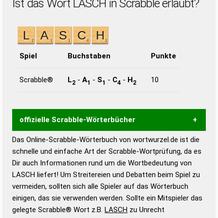
Ist das Wort LASCH in Scrabble erlaubt?
Spiel
Buchstaben
Punkte
Scrabble®
L
-
A
-
S
-
C
-
H
10
2
1
1
4
2
offizielle Scrabble-Wörterbücher
Das Online-Scrabble-Wörterbuch von wortwurzel.de ist die
Wortwurzel liefert mit Hilfe eines semantischen
schnelle und einfache Art der Scrabble-Wortprüfung, da es
Wortanalyse-Algorithmus gute Anhaltspunkte zu
Dir auch Informationen rund um die Wortbedeutung von
Wortbedeutung, Worttrennung und Wortform, um die
LASCH liefert! Um Streitereien und Debatten beim Spiel zu
Gültigkeit eines Wortes für das Scrabble-Spiel zu
vermeiden, sollten sich alle Spieler auf das Wörterbuch
bestimmen!
zugelassene Turnier Scrabble-
einigen, das sie verwenden werden. Sollte ein Mitspieler das
Wörterbücher sind:
gelegte Scrabble® Wort z.B.
LASCH
zu Unrecht