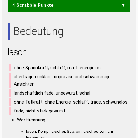
4 Scrabble Punkte
HALS
AHS
ALS
SAH
Bedeutung
lasch
ohne Spannkraft; schlaff, matt, energielos
übertragen unklare, unpräzise und schwammige
Ansichten
landschaftlich fade, ungewürzt, schal
ohne Tatkraft, ohne Energie; schlaff, träge, schwunglos
fade; nicht stark gewürzt
Worttrennung:
lasch, Komp. la·scher, Sup. am la·sches·ten, am
laschs·ten