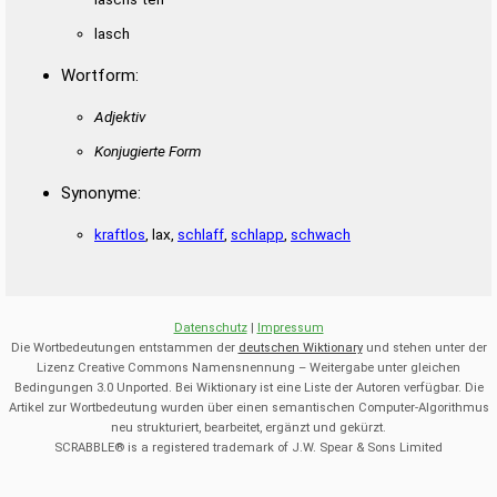
lasch
Wortform:
Adjektiv
Konjugierte Form
Synonyme:
kraftlos
, lax,
schlaff
,
schlapp
,
schwach
Datenschutz
|
Impressum
Die Wortbedeutungen entstammen der
deutschen Wiktionary
und stehen unter der
Lizenz Creative Commons Namensnennung – Weitergabe unter gleichen
Bedingungen 3.0 Unported. Bei Wiktionary ist eine Liste der Autoren verfügbar. Die
Artikel zur Wortbedeutung wurden über einen semantischen Computer-Algorithmus
neu strukturiert, bearbeitet, ergänzt und gekürzt.
SCRABBLE® is a registered trademark of J.W. Spear & Sons Limited