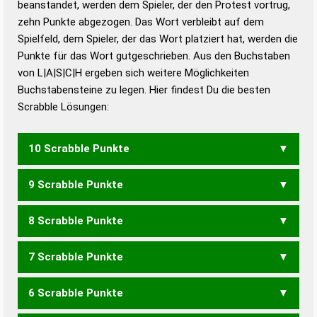
beanstandet, werden dem Spieler, der den Protest vortrug,
Duden – Standardwerk in 12 Bänden
zehn Punkte abgezogen. Das Wort verbleibt auf dem
Duden – Richtiges und gutes
Spielfeld, dem Spieler, der das Wort platziert hat, werden die
Deutsch
Punkte für das Wort gutgeschrieben. Aus den Buchstaben
von L|A|S|C|H ergeben sich weitere Möglichkeiten
Duden – Die deutsche Grammatik
Buchstabensteine zu legen. Hier findest Du die besten
Duden – Deutsches
Scrabble Lösungen:
Universalwörterbuch
10 Scrabble Punkte
9 Scrabble Punkte
LACHS
SCHAL
8 Scrabble Punkte
LACH
7 Scrabble Punkte
ACHS
CASH
6 Scrabble Punkte
ACH