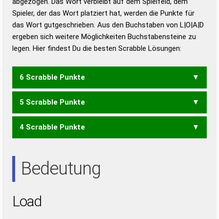
abgezogen. Das Wort verbleibt auf dem Spielfeld, dem
Duden – Richtiges und gutes
Spieler, der das Wort platziert hat, werden die Punkte für
Deutsch
das Wort gutgeschrieben. Aus den Buchstaben von L|O|A|D
ergeben sich weitere Möglichkeiten Buchstabensteine zu
Duden – Die deutsche Grammatik
legen. Hier findest Du die besten Scrabble Lösungen:
Duden – Deutsches
Universalwörterbuch
6 Scrabble Punkte
5 Scrabble Punkte
ODAL
4 Scrabble Punkte
DOL
LAD
Bedeutung
Load