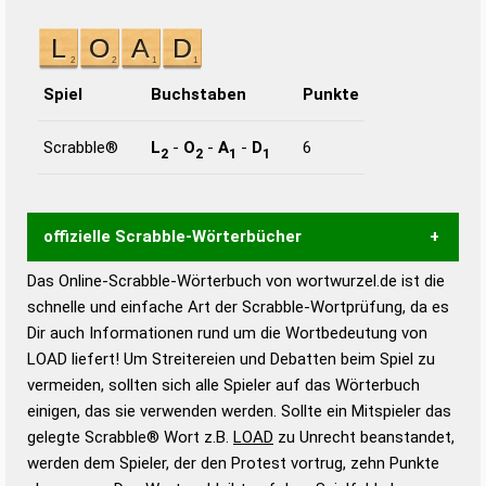
Spiel
Buchstaben
Punkte
Scrabble®
L
-
O
-
A
-
D
6
2
2
1
1
offizielle Scrabble-Wörterbücher
Das Online-Scrabble-Wörterbuch von wortwurzel.de ist die
Wortwurzel liefert mit Hilfe eines semantischen
schnelle und einfache Art der Scrabble-Wortprüfung, da es
Wortanalyse-Algorithmus gute Anhaltspunkte zu
Dir auch Informationen rund um die Wortbedeutung von
Wortbedeutung, Worttrennung und Wortform, um die
LOAD liefert! Um Streitereien und Debatten beim Spiel zu
Gültigkeit eines Wortes für das Scrabble-Spiel zu
vermeiden, sollten sich alle Spieler auf das Wörterbuch
bestimmen!
zugelassene Turnier Scrabble-
einigen, das sie verwenden werden. Sollte ein Mitspieler das
Wörterbücher sind:
gelegte Scrabble® Wort z.B.
LOAD
zu Unrecht beanstandet,
werden dem Spieler, der den Protest vortrug, zehn Punkte
Duden – Standardwerk in 12 Bänden