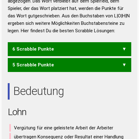
abgezogen. Das Wort verbleibt auf dem Spielfeld, dem
Duden – Richtiges und gutes
Spieler, der das Wort platziert hat, werden die Punkte für
Deutsch
das Wort gutgeschrieben. Aus den Buchstaben von L|O|H|N
ergeben sich weitere Möglichkeiten Buchstabensteine zu
Duden – Die deutsche Grammatik
legen. Hier findest Du die besten Scrabble Lösungen:
Duden – Deutsches
Universalwörterbuch
6 Scrabble Punkte
5 Scrabble Punkte
HOL
HON
Bedeutung
Lohn
Vergütung für eine geleistete Arbeit der Arbeiter
übertragen Konsequenz oder Resultat einer Handlung