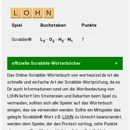
Spiel
Buchstaben
Punkte
Scrabble®
L
-
O
-
H
-
N
7
2
2
2
1
offizielle Scrabble-Wörterbücher
Das Online-Scrabble-Wörterbuch von wortwurzel.de ist die
Wortwurzel liefert mit Hilfe eines semantischen
schnelle und einfache Art der Scrabble-Wortprüfung, da es
Wortanalyse-Algorithmus gute Anhaltspunkte zu
Dir auch Informationen rund um die Wortbedeutung von
Wortbedeutung, Worttrennung und Wortform, um die
LOHN liefert! Um Streitereien und Debatten beim Spiel zu
Gültigkeit eines Wortes für das Scrabble-Spiel zu
vermeiden, sollten sich alle Spieler auf das Wörterbuch
bestimmen!
zugelassene Turnier Scrabble-
einigen, das sie verwenden werden. Sollte ein Mitspieler das
Wörterbücher sind:
gelegte Scrabble® Wort z.B.
LOHN
zu Unrecht beanstandet,
werden dem Spieler, der den Protest vortrug, zehn Punkte
Duden – Standardwerk in 12 Bänden