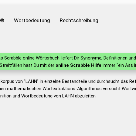
e®
Wortbedeutung
Rechtschreibung
s Scrabble online Wörterbuch liefert Dir Synonyme, Definitionen u
 Streitfällen hast Du mit der
online Scrabble Hilfe
immer "ein Ass i
tkorpus von "LAHN" in einzelne Bestandteile und durchsucht das R
nen mathematischen Wortextraktions-Algorithmus versucht Wortwu
inition und Wortbedeutung von LAHN abzuleiten.