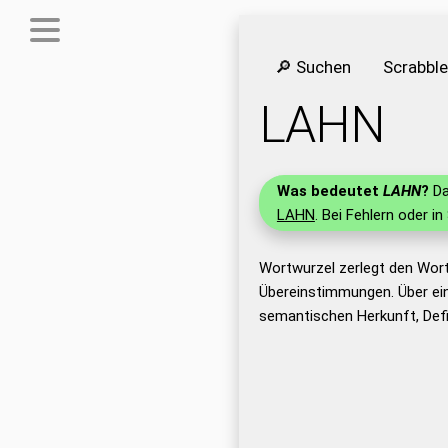
🔎 Suchen
Scrabbl
LAHN
Was bedeutet
LAHN
?
Da
LAHN
. Bei Fehlern oder in
Wortwurzel zerlegt den Wor
Übereinstimmungen. Über ei
semantischen Herkunft, Def