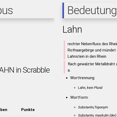
pus
Bedeutung
Lahn
rechter Nebenfluss des Rhei
Rothaargebirge und mündet 
Lahnstein in den Rhein
flach gewalzter Metalldraht a
LAHN in Scrabble
a.
Worttrennung:
Lahn,
kein Plural
Wortform:
Substantiv,Toponym
aben
Punkte
Substantiv, maskulin
(der)