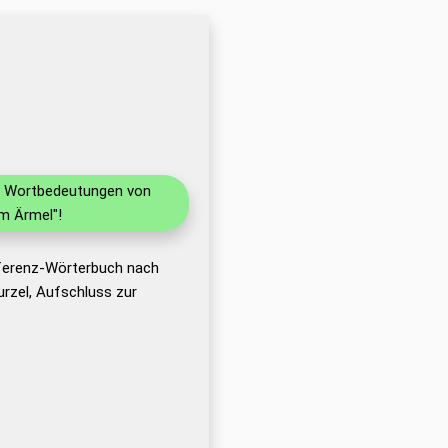
nd Wortbedeutungen von
m Ärmel"!
eferenz-Wörterbuch nach
rzel, Aufschluss zur