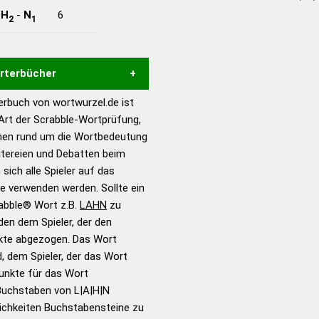
-
H
-
N
6
2
1
örterbücher
rbuch von wortwurzel.de ist
Hilfe eines semantischen
 Art der Scrabble-Wortprüfung,
s gute Anhaltspunkte zu
onen rund um die Wortbedeutung
ennung und Wortform, um die
itereien und Debatten beim
für das Scrabble-Spiel zu
 sich alle Spieler auf das
 Turnier Scrabble-
ie verwenden werden. Sollte ein
rabble® Wort z.B.
LAHN
zu
en dem Spieler, der den
en – Standardwerk in 12
nkte abgezogen. Das Wort
nden
d, dem Spieler, der das Wort
en – Richtiges und gutes
Punkte für das Wort
utsch
Buchstaben von L|A|H|N
ichkeiten Buchstabensteine zu
en – Die deutsche Grammatik