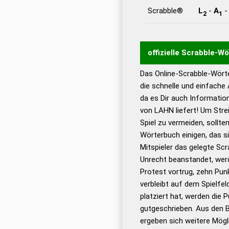
Scrabble®
L
-
A
2
1
offizielle Scrabble-W
Das Online-Scrabble-Wörte
Wortwurzel liefert mit 
die schnelle und einfache
Wortanalyse-Algorithmu
da es Dir auch Informati
Wortbedeutung, Worttr
von LAHN liefert! Um Stre
Gültigkeit eines Wortes 
Spiel zu vermeiden, sollten
bestimmen!
zugelassene
Wörterbuch einigen, das s
Wörterbücher sind:
Mitspieler das gelegte Sc
Unrecht beanstandet, werd
Dud
Protest vortrug, zehn Pu
Bä
verbleibt auf dem Spielfel
Dud
platziert hat, werden die 
De
gutgeschrieben. Aus den 
ergeben sich weitere Mögl
Dud