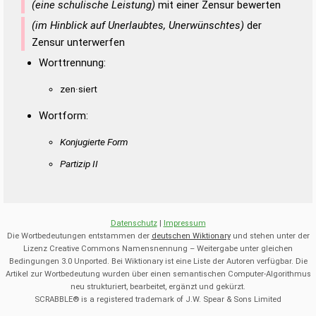
(eine schulische Leistung)
mit einer Zensur bewerten
(im Hinblick auf Unerlaubtes, Unerwünschtes)
der
Zensur unterwerfen
Worttrennung:
zen·siert
Wortform:
Konjugierte Form
Partizip II
Datenschutz
|
Impressum
Die Wortbedeutungen entstammen der
deutschen Wiktionary
und stehen unter der
Lizenz Creative Commons Namensnennung – Weitergabe unter gleichen
Bedingungen 3.0 Unported. Bei Wiktionary ist eine Liste der Autoren verfügbar. Die
Artikel zur Wortbedeutung wurden über einen semantischen Computer-Algorithmus
neu strukturiert, bearbeitet, ergänzt und gekürzt.
SCRABBLE® is a registered trademark of J.W. Spear & Sons Limited