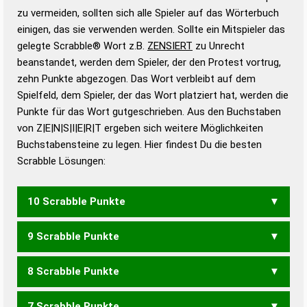
Gültigkeit eines Wortes für das Scrabble-Spiel zu
zu vermeiden, sollten sich alle Spieler auf das Wörterbuch
bestimmen!
zugelassene Turnier Scrabble-
einigen, das sie verwenden werden. Sollte ein Mitspieler das
Wörterbücher sind:
gelegte Scrabble® Wort z.B.
ZENSIERT
zu Unrecht
beanstandet, werden dem Spieler, der den Protest vortrug,
Duden – Standardwerk in 12 Bänden
zehn Punkte abgezogen. Das Wort verbleibt auf dem
Duden – Richtiges und gutes
Spielfeld, dem Spieler, der das Wort platziert hat, werden die
Deutsch
Punkte für das Wort gutgeschrieben. Aus den Buchstaben
von Z|E|N|S|I|E|R|T ergeben sich weitere Möglichkeiten
Duden – Die deutsche Grammatik
Buchstabensteine zu legen. Hier findest Du die besten
Duden – Deutsches
Scrabble Lösungen:
Universalwörterbuch
10 Scrabble Punkte
9 Scrabble Punkte
ERSITZEN
SETZERIN
STRIEZEN
TRIEZENS
ZISTERNE
8 Scrabble Punkte
ERSITZE
INZESTE
REIZENS
REIZEST
REIZTEN
RITZENS
SETZERN
SEZIERT
SIEZTEN
STERZEN
STRENZE
7 Scrabble Punkte
STRIEZE
TERZINE
TRIEZEN
ZEISTEN
ZENITES
ZERESIN