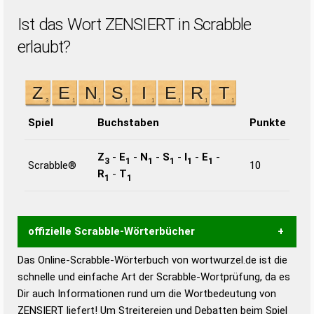
Ist das Wort ZENSIERT in Scrabble
erlaubt?
Spiel
Buchstaben
Punkte
Z
-
E
-
N
-
S
-
I
-
E
-
3
1
1
1
1
1
Scrabble®
10
R
-
T
1
1
offizielle Scrabble-Wörterbücher
Das Online-Scrabble-Wörterbuch von wortwurzel.de ist die
Wortwurzel liefert mit Hilfe eines semantischen
schnelle und einfache Art der Scrabble-Wortprüfung, da es
Wortanalyse-Algorithmus gute Anhaltspunkte zu
Dir auch Informationen rund um die Wortbedeutung von
Wortbedeutung, Worttrennung und Wortform, um die
ZENSIERT liefert! Um Streitereien und Debatten beim Spiel