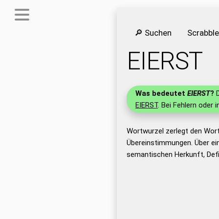
🔎 Suchen
Scrabbl
EIERST
Was bedeutet
EIERST
?
D
EIERST
. Bei Fehlern oder 
Wortwurzel zerlegt den Wor
Übereinstimmungen. Über ei
semantischen Herkunft, Defi