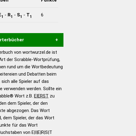
E
-
R
-
S
-
T
6
1
1
1
1
örterbücher
rbuch von wortwurzel.de ist
Hilfe eines semantischen
 Art der Scrabble-Wortprüfung,
s gute Anhaltspunkte zu
onen rund um die Wortbedeutung
ennung und Wortform, um die
reitereien und Debatten beim
für das Scrabble-Spiel zu
 sich alle Spieler auf das
 Turnier Scrabble-
ie verwenden werden. Sollte ein
rabble® Wort z.B.
EIERST
zu
en dem Spieler, der den
en – Standardwerk in 12
nkte abgezogen. Das Wort
nden
d, dem Spieler, der das Wort
en – Richtiges und gutes
Punkte für das Wort
utsch
uchstaben von E|I|E|R|S|T