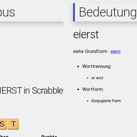
pus
Bedeutung
eierst
siehe Grundform :
eiern
Worttrennung:
ei·erst
IERST in Scrabble
Wortform:
Konjugierte Form
aben
Punkte