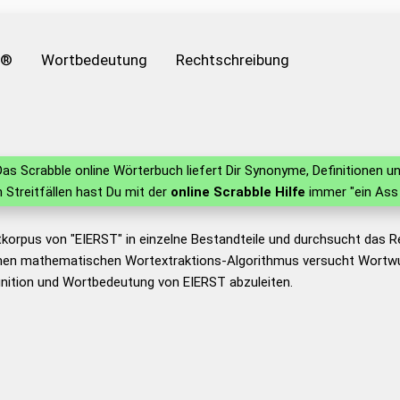
e®
Wortbedeutung
Rechtschreibung
as Scrabble online Wörterbuch liefert Dir Synonyme, Definitionen
in Streitfällen hast Du mit der
online Scrabble Hilfe
immer "ein Ass 
tkorpus von "EIERST" in einzelne Bestandteile und durchsucht das
nen mathematischen Wortextraktions-Algorithmus versucht Wortwu
nition und Wortbedeutung von EIERST abzuleiten.