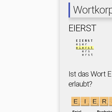
Wortkor
EIERST
EIERST
eier
eierst
ers
erst
Ist das Wort E
erlaubt?
Spiel
Buchst