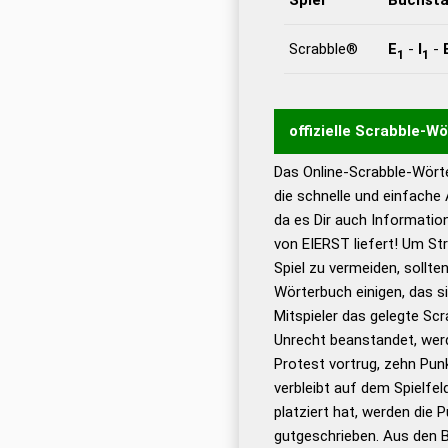
Scrabble®
E
-
I
-
1
1
offizielle Scrabble-W
Das Online-Scrabble-Wörte
Wortwurzel liefert mit 
die schnelle und einfache
Wortanalyse-Algorithmu
da es Dir auch Informati
Wortbedeutung, Worttr
von EIERST liefert! Um St
Gültigkeit eines Wortes 
Spiel zu vermeiden, sollten
bestimmen!
zugelassene
Wörterbuch einigen, das s
Wörterbücher sind:
Mitspieler das gelegte Sc
Unrecht beanstandet, werd
Dud
Protest vortrug, zehn Pu
Bä
verbleibt auf dem Spielfel
Dud
platziert hat, werden die 
De
gutgeschrieben. Aus den B