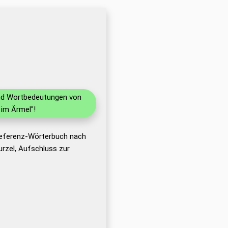
 und Wortbedeutungen von
im Ärmel"!
 Referenz-Wörterbuch nach
rzel, Aufschluss zur