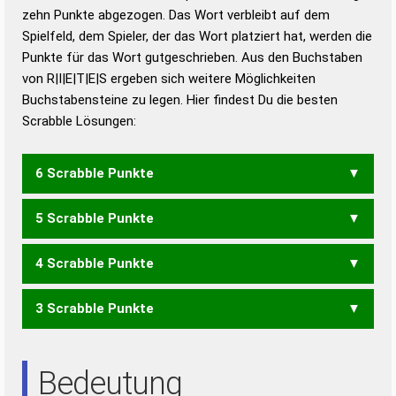
zehn Punkte abgezogen. Das Wort verbleibt auf dem
Duden – Richtiges und gutes
Spielfeld, dem Spieler, der das Wort platziert hat, werden die
Deutsch
Punkte für das Wort gutgeschrieben. Aus den Buchstaben
von R|I|E|T|E|S ergeben sich weitere Möglichkeiten
Duden – Die deutsche Grammatik
Buchstabensteine zu legen. Hier findest Du die besten
Duden – Deutsches
Scrabble Lösungen:
Universalwörterbuch
6 Scrabble Punkte
5 Scrabble Punkte
EIERST
EITERS
REISET
REISTE
RIESET
RIESTE
STIERE
TIERES
4 Scrabble Punkte
EIERT
EISET
EISTE
EITER
EITRE
ERSTE
ERSTI
ESTER
REETS
REISE
REIST
REITE
RESET
RESTE
RIESE
RIEST
3 Scrabble Punkte
RIETS
RISTE
SEIET
SEITE
SERIE
STIER
TEERS
TIERE
EIER
EIES
EIRE
EISE
EIST
ERST
ESTE
REET
REIS
REIT
TIERS
REST
RIES
RIST
RITE
SEIT
SIRE
SITE
STER
TEER
TEES
TIER
EIS
ERS
IRE
IST
REE
RES
SEE
SEI
SET
SIE
SIR
TEE
TRI
Bedeutung