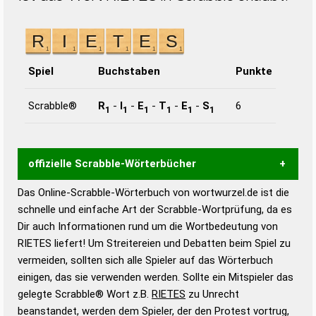
Spiel
Buchstaben
Punkte
Scrabble®
R
-
I
-
E
-
T
-
E
-
S
6
1
1
1
1
1
1
offizielle Scrabble-Wörterbücher
Das Online-Scrabble-Wörterbuch von wortwurzel.de ist die
Wortwurzel liefert mit Hilfe eines semantischen
schnelle und einfache Art der Scrabble-Wortprüfung, da es
Wortanalyse-Algorithmus gute Anhaltspunkte zu
Dir auch Informationen rund um die Wortbedeutung von
Wortbedeutung, Worttrennung und Wortform, um die
RIETES liefert! Um Streitereien und Debatten beim Spiel zu
Gültigkeit eines Wortes für das Scrabble-Spiel zu
vermeiden, sollten sich alle Spieler auf das Wörterbuch
bestimmen!
zugelassene Turnier Scrabble-
einigen, das sie verwenden werden. Sollte ein Mitspieler das
Wörterbücher sind:
gelegte Scrabble® Wort z.B.
RIETES
zu Unrecht
beanstandet, werden dem Spieler, der den Protest vortrug,
Duden – Standardwerk in 12 Bänden