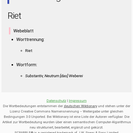
Riet
Webeblatt
Worttrennung:
Riet
Wortform:
Substantiv, Neutrum [das] Weberei
Datenschutz
|
Impressum
Die Wortbedeutungen entstammen der
deutschen Wiktionary
und stehen unter der
Lizenz Creative Commons Namensnennung – Weitergabe unter gleichen
Bedingungen 3.0 Unported. Bei Wiktionary ist eine Liste der Autoren verfügbar. Die
Artikel zur Wortbedeutung wurden über einen semantischen Computer-Algorithmus
neu strukturiert, bearbeitet, ergänzt und gekürzt.
SCRABBLE® is a registered trademark of J.W. Spear & Sons Limited