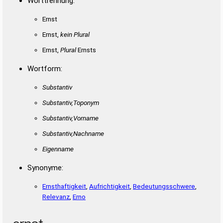
Worttrennung:
Ernst
Ernst,
kein Plural
Ernst,
Plural
Ernsts
Wortform:
Substantiv
Substantiv,Toponym
Substantiv,Vorname
Substantiv,Nachname
Eigenname
Synonyme:
Ernsthaftigkeit
,
Aufrichtigkeit
,
Bedeutungsschwere
,
Relevanz
,
Erno