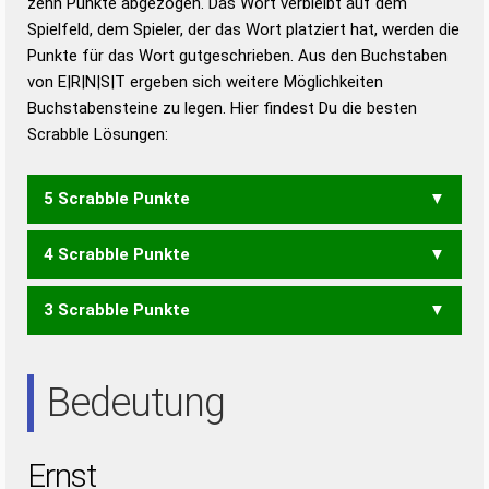
zehn Punkte abgezogen. Das Wort verbleibt auf dem
Duden – Richtiges und gutes
Spielfeld, dem Spieler, der das Wort platziert hat, werden die
Deutsch
Punkte für das Wort gutgeschrieben. Aus den Buchstaben
von E|R|N|S|T ergeben sich weitere Möglichkeiten
Duden – Die deutsche Grammatik
Buchstabensteine zu legen. Hier findest Du die besten
Duden – Deutsches
Scrabble Lösungen:
Universalwörterbuch
5 Scrabble Punkte
4 Scrabble Punkte
STERN
3 Scrabble Punkte
ERNT
ERST
NEST
NETS
RENS
REST
STER
ENS
ERS
NET
REN
RES
SEN
SET
Bedeutung
Ernst