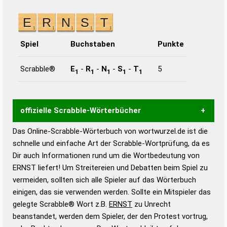
Spiel
Buchstaben
Punkte
Scrabble®
E
-
R
-
N
-
S
-
T
5
1
1
1
1
1
offizielle Scrabble-Wörterbücher
Das Online-Scrabble-Wörterbuch von wortwurzel.de ist die
Wortwurzel liefert mit Hilfe eines semantischen
schnelle und einfache Art der Scrabble-Wortprüfung, da es
Wortanalyse-Algorithmus gute Anhaltspunkte zu
Dir auch Informationen rund um die Wortbedeutung von
Wortbedeutung, Worttrennung und Wortform, um die
ERNST liefert! Um Streitereien und Debatten beim Spiel zu
Gültigkeit eines Wortes für das Scrabble-Spiel zu
vermeiden, sollten sich alle Spieler auf das Wörterbuch
bestimmen!
zugelassene Turnier Scrabble-
einigen, das sie verwenden werden. Sollte ein Mitspieler das
Wörterbücher sind:
gelegte Scrabble® Wort z.B.
ERNST
zu Unrecht
beanstandet, werden dem Spieler, der den Protest vortrug,
Duden – Standardwerk in 12 Bänden