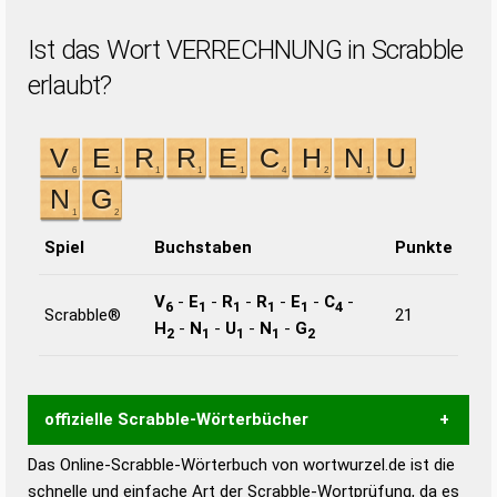
Ist das Wort VERRECHNUNG in Scrabble
erlaubt?
Spiel
Buchstaben
Punkte
V
-
E
-
R
-
R
-
E
-
C
-
6
1
1
1
1
4
Scrabble®
21
H
-
N
-
U
-
N
-
G
2
1
1
1
2
offizielle Scrabble-Wörterbücher
Das Online-Scrabble-Wörterbuch von wortwurzel.de ist die
Wortwurzel liefert mit Hilfe eines semantischen
schnelle und einfache Art der Scrabble-Wortprüfung, da es