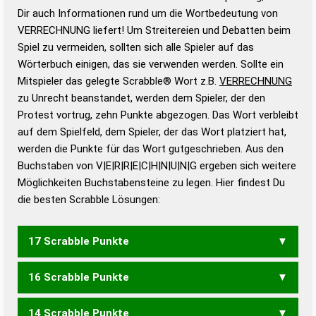
Wortanalyse-Algorithmus gute Anhaltspunkte zu
Dir auch Informationen rund um die Wortbedeutung von
Wortbedeutung, Worttrennung und Wortform, um die
VERRECHNUNG liefert! Um Streitereien und Debatten beim
Gültigkeit eines Wortes für das Scrabble-Spiel zu
Spiel zu vermeiden, sollten sich alle Spieler auf das
bestimmen!
zugelassene Turnier Scrabble-
Wörterbuch einigen, das sie verwenden werden. Sollte ein
Wörterbücher sind:
Mitspieler das gelegte Scrabble® Wort z.B.
VERRECHNUNG
zu Unrecht beanstandet, werden dem Spieler, der den
Duden – Standardwerk in 12 Bänden
Protest vortrug, zehn Punkte abgezogen. Das Wort verbleibt
Duden – Richtiges und gutes
auf dem Spielfeld, dem Spieler, der das Wort platziert hat,
Deutsch
werden die Punkte für das Wort gutgeschrieben. Aus den
Buchstaben von V|E|R|R|E|C|H|N|U|N|G ergeben sich weitere
Duden – Die deutsche Grammatik
Möglichkeiten Buchstabensteine zu legen. Hier findest Du
Duden – Deutsches
die besten Scrabble Lösungen:
Universalwörterbuch
17 Scrabble Punkte
16 Scrabble Punkte
VERHUNGERN
14 Scrabble Punkte
VEREHRUNG
VERHUNGER
VERHUNGRE