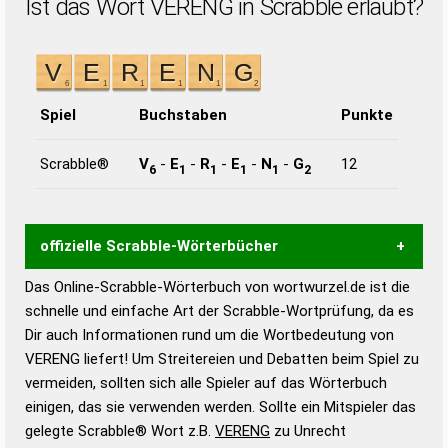
Ist das Wort VERENG in Scrabble erlaubt?
Spiel
Buchstaben
Punkte
Scrabble®
V
-
E
-
R
-
E
-
N
-
G
12
6
1
1
1
1
2
offizielle Scrabble-Wörterbücher
Das Online-Scrabble-Wörterbuch von wortwurzel.de ist die
Wortwurzel liefert mit Hilfe eines semantischen
schnelle und einfache Art der Scrabble-Wortprüfung, da es
Wortanalyse-Algorithmus gute Anhaltspunkte zu
Dir auch Informationen rund um die Wortbedeutung von
Wortbedeutung, Worttrennung und Wortform, um die
VERENG liefert! Um Streitereien und Debatten beim Spiel zu
Gültigkeit eines Wortes für das Scrabble-Spiel zu
vermeiden, sollten sich alle Spieler auf das Wörterbuch
bestimmen!
zugelassene Turnier Scrabble-
einigen, das sie verwenden werden. Sollte ein Mitspieler das
Wörterbücher sind:
gelegte Scrabble® Wort z.B.
VERENG
zu Unrecht