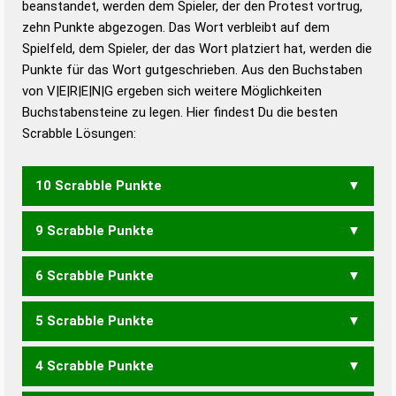
beanstandet, werden dem Spieler, der den Protest vortrug,
Duden – Standardwerk in 12 Bänden
zehn Punkte abgezogen. Das Wort verbleibt auf dem
Duden – Richtiges und gutes
Spielfeld, dem Spieler, der das Wort platziert hat, werden die
Deutsch
Punkte für das Wort gutgeschrieben. Aus den Buchstaben
von V|E|R|E|N|G ergeben sich weitere Möglichkeiten
Duden – Die deutsche Grammatik
Buchstabensteine zu legen. Hier findest Du die besten
Duden – Deutsches
Scrabble Lösungen:
Universalwörterbuch
10 Scrabble Punkte
9 Scrabble Punkte
ERVEN
NERVE
6 Scrabble Punkte
ERVE
NERV
VENE
5 Scrabble Punkte
ENGER
GENRE
GEREN
GERNE
GREEN
NEGER
REGEN
REGNE
4 Scrabble Punkte
ENGE
GENE
GERE
GERN
REGE