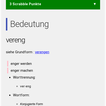
3 Scrabble Punkte
ERG
GEN
GER
REG
NEER
RENE
ERN
NEE
REE
Bedeutung
vereng
siehe Grundform :
verengen
enger werden
enger machen
Worttrennung:
ver·eng
Wortform:
Konjugierte Form