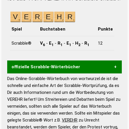
Spiel
Buchstaben
Punkte
Scrabble®
V
-
E
-
R
-
E
-
H
-
R
12
6
1
1
1
2
1
offizielle Scrabble-Wörterbücher
Das Online-Scrabble-Wörterbuch von wortwurzel.de ist die
Wortwurzel liefert mit Hilfe eines semantischen
schnelle und einfache Art der Scrabble-Wortprüfung, da es
Wortanalyse-Algorithmus gute Anhaltspunkte zu
Dir auch Informationen rund um die Wortbedeutung von
Wortbedeutung, Worttrennung und Wortform, um die
VEREHR liefert! Um Streitereien und Debatten beim Spiel zu
Gültigkeit eines Wortes für das Scrabble-Spiel zu
vermeiden, sollten sich alle Spieler auf das Wörterbuch
bestimmen!
zugelassene Turnier Scrabble-
einigen, das sie verwenden werden. Sollte ein Mitspieler das
Wörterbücher sind:
gelegte Scrabble® Wort z.B.
VEREHR
zu Unrecht
beanstandet, werden dem Spieler, der den Protest vortrug,
Duden – Standardwerk in 12 Bänden