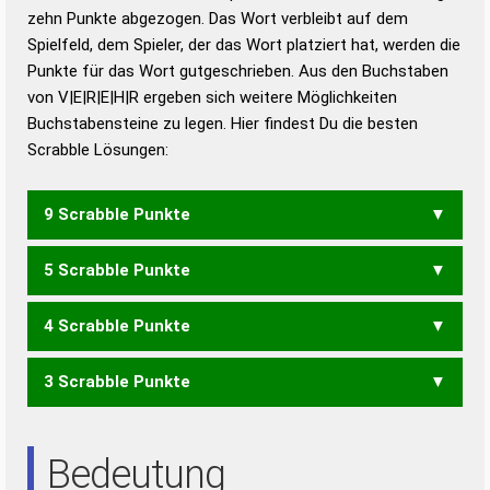
zehn Punkte abgezogen. Das Wort verbleibt auf dem
Duden – Richtiges und gutes
Spielfeld, dem Spieler, der das Wort platziert hat, werden die
Deutsch
Punkte für das Wort gutgeschrieben. Aus den Buchstaben
von V|E|R|E|H|R ergeben sich weitere Möglichkeiten
Duden – Die deutsche Grammatik
Buchstabensteine zu legen. Hier findest Du die besten
Duden – Deutsches
Scrabble Lösungen:
Universalwörterbuch
9 Scrabble Punkte
5 Scrabble Punkte
ERVE
4 Scrabble Punkte
EHER
EHRE
HEER
HERR
REHE
3 Scrabble Punkte
EHE
HER
RHE
REE
Bedeutung