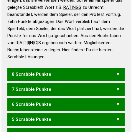
einigen, das sie verwenden werden. Sollte ein Mitspieler das
Wörterbücher sind:
gelegte Scrabble® Wort z.B.
RATINGS
zu Unrecht
beanstandet, werden dem Spieler, der den Protest vortrug,
Duden – Standardwerk in 12 Bänden
zehn Punkte abgezogen. Das Wort verbleibt auf dem
Duden – Richtiges und gutes
Spielfeld, dem Spieler, der das Wort platziert hat, werden die
Deutsch
Punkte für das Wort gutgeschrieben. Aus den Buchstaben
von R|A|T|I|N|G|S ergeben sich weitere Möglichkeiten
Duden – Die deutsche Grammatik
Buchstabensteine zu legen. Hier findest Du die besten
Duden – Deutsches
Scrabble Lösungen:
Universalwörterbuch
8 Scrabble Punkte
7 Scrabble Punkte
GRANITS
GRATINS
6 Scrabble Punkte
GIRANT
GRAINS
GRANIT
GRANTS
GRATIN
GRATIS
GRINST
RANGST
RINGST
STRANG
STRING
TARGIS
5 Scrabble Punkte
TRANIG
ANGST
ARTIG
ASTIG
GARNS
GARST
GIRAT
GRAIN
GRANS
GRANT
GRAST
GRATS
GRINS
GRITS
NAGST