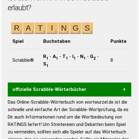
erlaubt?
Spiel
Buchstaben
Punkte
R
-
A
-
T
-
I
-
N
-
G
-
1
1
1
1
1
2
Scrabble®
8
S
1
offizielle Scrabble-Wörterbücher
Das Online-Scrabble-Wörterbuch von wortwurzel.de ist die
Wortwurzel liefert mit Hilfe eines semantischen
schnelle und einfache Art der Scrabble-Wortprüfung, da es
Wortanalyse-Algorithmus gute Anhaltspunkte zu
Dir auch Informationen rund um die Wortbedeutung von
Wortbedeutung, Worttrennung und Wortform, um die
RATINGS liefert! Um Streitereien und Debatten beim Spiel
Gültigkeit eines Wortes für das Scrabble-Spiel zu
zu vermeiden, sollten sich alle Spieler auf das Wörterbuch
bestimmen!
zugelassene Turnier Scrabble-