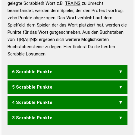
Wörterbücher sind:
gelegte Scrabble® Wort z.B.
TRAINS
zu Unrecht
beanstandet, werden dem Spieler, der den Protest vortrug,
Duden – Standardwerk in 12 Bänden
zehn Punkte abgezogen. Das Wort verbleibt auf dem
Duden – Richtiges und gutes
Spielfeld, dem Spieler, der das Wort platziert hat, werden die
Deutsch
Punkte für das Wort gutgeschrieben. Aus den Buchstaben
von T|R|A|I|N|S ergeben sich weitere Möglichkeiten
Duden – Die deutsche Grammatik
Buchstabensteine zu legen. Hier findest Du die besten
Duden – Deutsches
Scrabble Lösungen:
Universalwörterbuch
6 Scrabble Punkte
5 Scrabble Punkte
TRANSI
4 Scrabble Punkte
IRANS
RITAS
SATIN
SITAR
STIRN
TRANS
TRIAS
3 Scrabble Punkte
AIRS
ANIS
ASTI
IRAN
NATI
NIST
RAIS
RAST
RATS
RIAS
RIST
RITA
SANI
SARI
STAR
TAIS
TARN
TRAN
AIR
AIS
ANI
ANS
ARS
ART
AST
IRA
IST
RAN
RAS
RAT