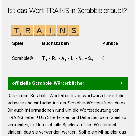
Ist das Wort TRAINS in Scrabble erlaubt?
Spiel
Buchstaben
Punkte
Scrabble®
T
-
R
-
A
-
I
-
N
-
S
6
1
1
1
1
1
1
offizielle Scrabble-Wörterbücher
Das Online-Scrabble-Wörterbuch von wortwurzel.de ist die
Wortwurzel liefert mit Hilfe eines semantischen
schnelle und einfache Art der Scrabble-Wortprüfung, da es
Wortanalyse-Algorithmus gute Anhaltspunkte zu
Dir auch Informationen rund um die Wortbedeutung von
Wortbedeutung, Worttrennung und Wortform, um die
TRAINS liefert! Um Streitereien und Debatten beim Spiel zu
Gültigkeit eines Wortes für das Scrabble-Spiel zu
vermeiden, sollten sich alle Spieler auf das Wörterbuch
bestimmen!
zugelassene Turnier Scrabble-
einigen, das sie verwenden werden. Sollte ein Mitspieler das