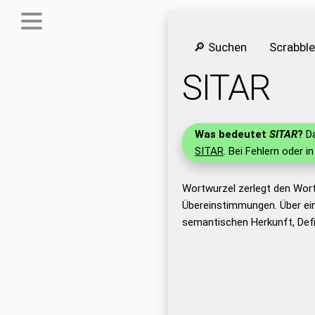
🔎 Suchen
Scrabbl
SITAR
Was bedeutet
SITAR
?
Da
SITAR
. Bei Fehlern oder i
Wortwurzel zerlegt den Wor
Übereinstimmungen. Über ei
semantischen Herkunft, Defi