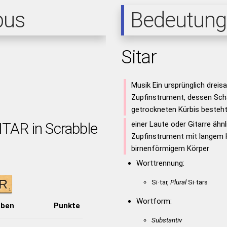
pus
Bedeutung
Sitar
Musik Ein ursprünglich dreisa
Zupfinstrument, dessen Sch
getrockneten Kürbis besteh
ITAR in Scrabble
einer Laute oder Gitarre ähn
Zupfinstrument mit langem H
birnenförmigem Körper
Worttrennung:
Si·tar,
Plural
Si·tars
Wortform:
aben
Punkte
Substantiv