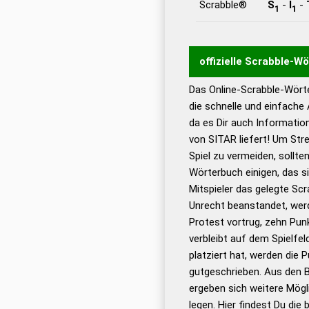
Scrabble®
S
-
I
-
1
1
offizielle Scrabble-W
Das Online-Scrabble-Wörte
Wortwurzel liefert mit 
die schnelle und einfache
Wortanalyse-Algorithmu
da es Dir auch Informati
Wortbedeutung, Worttr
von SITAR liefert! Um Str
Gültigkeit eines Wortes 
Spiel zu vermeiden, sollten
bestimmen!
zugelassene
Wörterbuch einigen, das s
Wörterbücher sind:
Mitspieler das gelegte Sc
Unrecht beanstandet, werd
Dud
Protest vortrug, zehn Pu
Bä
verbleibt auf dem Spielfel
Dud
platziert hat, werden die 
De
gutgeschrieben. Aus den 
ergeben sich weitere Mögl
Dud
legen. Hier findest Du die