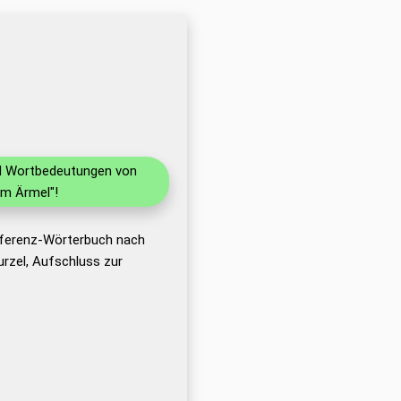
und Wortbedeutungen von
im Ärmel"!
Referenz-Wörterbuch nach
rzel, Aufschluss zur