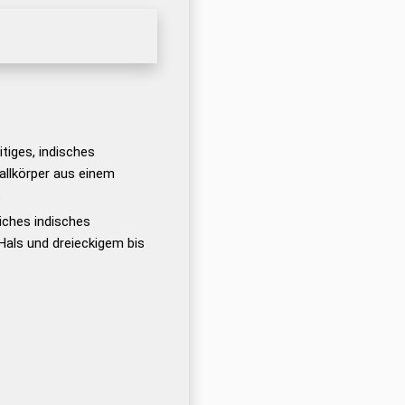
itiges, indisches
allkörper aus einem
t
liches indisches
als und dreieckigem bis