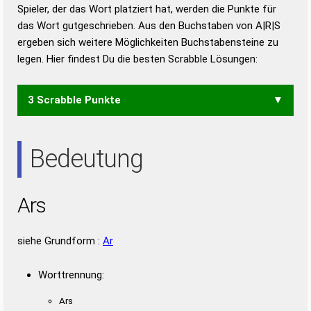
Duden – Richtiges und gutes
Spieler, der das Wort platziert hat, werden die Punkte für
Deutsch
das Wort gutgeschrieben. Aus den Buchstaben von A|R|S
ergeben sich weitere Möglichkeiten Buchstabensteine zu
Duden – Die deutsche Grammatik
legen. Hier findest Du die besten Scrabble Lösungen:
Duden – Deutsches
Universalwörterbuch
3 Scrabble Punkte
RAS
Bedeutung
Ars
siehe Grundform :
Ar
Worttrennung:
Ars