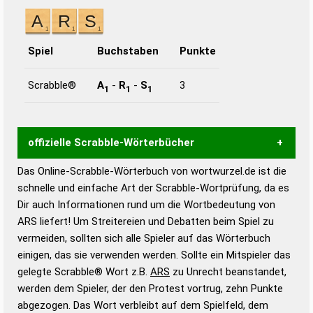
Spiel
Buchstaben
Punkte
Scrabble®
A
-
R
-
S
3
1
1
1
offizielle Scrabble-Wörterbücher
Das Online-Scrabble-Wörterbuch von wortwurzel.de ist die
Wortwurzel liefert mit Hilfe eines semantischen
schnelle und einfache Art der Scrabble-Wortprüfung, da es
Wortanalyse-Algorithmus gute Anhaltspunkte zu
Dir auch Informationen rund um die Wortbedeutung von
Wortbedeutung, Worttrennung und Wortform, um die
ARS liefert! Um Streitereien und Debatten beim Spiel zu
Gültigkeit eines Wortes für das Scrabble-Spiel zu
vermeiden, sollten sich alle Spieler auf das Wörterbuch
bestimmen!
zugelassene Turnier Scrabble-
einigen, das sie verwenden werden. Sollte ein Mitspieler das
Wörterbücher sind:
gelegte Scrabble® Wort z.B.
ARS
zu Unrecht beanstandet,
werden dem Spieler, der den Protest vortrug, zehn Punkte
Duden – Standardwerk in 12 Bänden
abgezogen. Das Wort verbleibt auf dem Spielfeld, dem