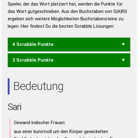
Duden – Richtiges und gutes
Spieler, der das Wort platziert hat, werden die Punkte für
Deutsch
das Wort gutgeschrieben. Aus den Buchstaben von S|A|R|I
ergeben sich weitere Möglichkeiten Buchstabensteine zu
Duden – Die deutsche Grammatik
legen. Hier findest Du die besten Scrabble Lösungen:
Duden – Deutsches
Universalwörterbuch
4 Scrabble Punkte
3 Scrabble Punkte
AIRS
RAIS
RIAS
AIR
AIS
ARS
IRA
RAI
RAS
SIR
Bedeutung
Sari
Gewand indischer Frauen
aus einer kunstvoll um den Körper gewickelten