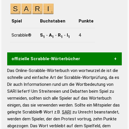
Spiel
Buchstaben
Punkte
Scrabble®
S
-
A
-
R
-
I
4
1
1
1
1
offizielle Scrabble-Wörterbücher
Das Online-Scrabble-Wörterbuch von wortwurzel.de ist die
Wortwurzel liefert mit Hilfe eines semantischen
schnelle und einfache Art der Scrabble-Wortprüfung, da es
Wortanalyse-Algorithmus gute Anhaltspunkte zu
Dir auch Informationen rund um die Wortbedeutung von
Wortbedeutung, Worttrennung und Wortform, um die
SARI liefert! Um Streitereien und Debatten beim Spiel zu
Gültigkeit eines Wortes für das Scrabble-Spiel zu
vermeiden, sollten sich alle Spieler auf das Wörterbuch
bestimmen!
zugelassene Turnier Scrabble-
einigen, das sie verwenden werden. Sollte ein Mitspieler das
Wörterbücher sind:
gelegte Scrabble® Wort z.B.
SARI
zu Unrecht beanstandet,
werden dem Spieler, der den Protest vortrug, zehn Punkte
Duden – Standardwerk in 12 Bänden
abgezogen. Das Wort verbleibt auf dem Spielfeld, dem