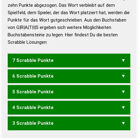
zehn Punkte abgezogen. Das Wort verbleibt auf dem
Duden – Richtiges und gutes
Spielfeld, dem Spieler, der das Wort platziert hat, werden die
Deutsch
Punkte für das Wort gutgeschrieben. Aus den Buchstaben
von G|R|A|T|I|S ergeben sich weitere Möglichkeiten
Duden – Die deutsche Grammatik
Buchstabensteine zu legen. Hier findest Du die besten
Duden – Deutsches
Scrabble Lösungen:
Universalwörterbuch
7 Scrabble Punkte
6 Scrabble Punkte
TARGIS
5 Scrabble Punkte
ARTIG
ASTIG
GARST
GIRAT
GRAST
GRATS
GRITS
RAGST
RASIG
SARGT
TARGI
TRIGA
4 Scrabble Punkte
ARGS
GART
GAST
GRAS
GRIT
RAGS
RAGT
SAGT
SARG
STAG
TAGS
TRAG
RITAS
SITAR
TRIAS
3 Scrabble Punkte
AGS
ARG
GAR
GAS
GAT
GIS
RAG
SAG
TAG
TSG
AIRS
ASTI
RAIS
RAST
RATS
RIAS
RIST
RITA
SARI
STAR