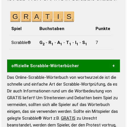
Spiel
Buchstaben
Punkte
Scrabble®
G
-
R
-
A
-
T
-
I
-
S
7
2
1
1
1
1
1
offizielle Scrabble-Wörterbücher
Das Online-Scrabble-Wörterbuch von wortwurzel.de ist die
Wortwurzel liefert mit Hilfe eines semantischen
schnelle und einfache Art der Scrabble-Wortprüfung, da es
Wortanalyse-Algorithmus gute Anhaltspunkte zu
Dir auch Informationen rund um die Wortbedeutung von
Wortbedeutung, Worttrennung und Wortform, um die
GRATIS liefert! Um Streitereien und Debatten beim Spiel zu
Gültigkeit eines Wortes für das Scrabble-Spiel zu
vermeiden, sollten sich alle Spieler auf das Wörterbuch
bestimmen!
zugelassene Turnier Scrabble-
einigen, das sie verwenden werden. Sollte ein Mitspieler das
Wörterbücher sind:
gelegte Scrabble® Wort z.B.
GRATIS
zu Unrecht
beanstandet, werden dem Spieler, der den Protest vortrug,
Duden – Standardwerk in 12 Bänden