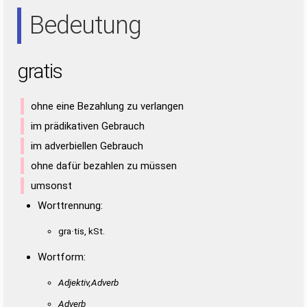
TAIS
AIR
AIS
ARS
ART
AST
IRA
IST
RAI
RAS
SIR
TAI
TRI
Bedeutung
gratis
ohne eine Bezahlung zu verlangen
im prädikativen Gebrauch
im adverbiellen Gebrauch
ohne dafür bezahlen zu müssen
umsonst
Worttrennung:
gra·tis, kSt.
Wortform:
Adjektiv,Adverb
Adverb