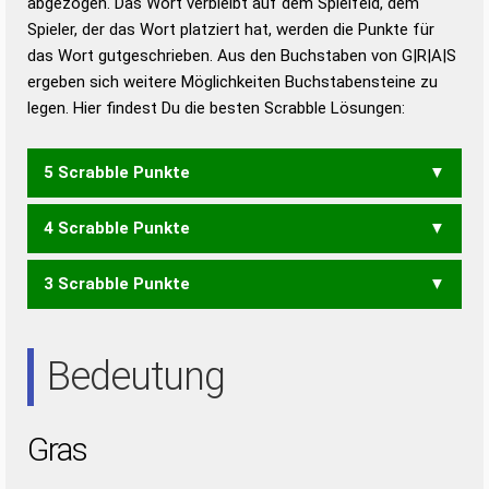
abgezogen. Das Wort verbleibt auf dem Spielfeld, dem
Duden – Richtiges und gutes
Spieler, der das Wort platziert hat, werden die Punkte für
Deutsch
das Wort gutgeschrieben. Aus den Buchstaben von G|R|A|S
ergeben sich weitere Möglichkeiten Buchstabensteine zu
Duden – Die deutsche Grammatik
legen. Hier findest Du die besten Scrabble Lösungen:
Duden – Deutsches
Universalwörterbuch
5 Scrabble Punkte
4 Scrabble Punkte
ARGS
RAGS
SARG
3 Scrabble Punkte
AGS
ARG
GAR
GAS
RAG
SAG
ARS
Bedeutung
Gras