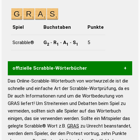
Spiel
Buchstaben
Punkte
Scrabble®
G
-
R
-
A
-
S
5
2
1
1
1
offizielle Scrabble-Wörterbücher
Das Online-Scrabble-Wörterbuch von wortwurzel.de ist die
Wortwurzel liefert mit Hilfe eines semantischen
schnelle und einfache Art der Scrabble-Wortprüfung, da es
Wortanalyse-Algorithmus gute Anhaltspunkte zu
Dir auch Informationen rund um die Wortbedeutung von
Wortbedeutung, Worttrennung und Wortform, um die
GRAS liefert! Um Streitereien und Debatten beim Spiel zu
Gültigkeit eines Wortes für das Scrabble-Spiel zu
vermeiden, sollten sich alle Spieler auf das Wörterbuch
bestimmen!
zugelassene Turnier Scrabble-
einigen, das sie verwenden werden. Sollte ein Mitspieler das
Wörterbücher sind:
gelegte Scrabble® Wort z.B.
GRAS
zu Unrecht beanstandet,
werden dem Spieler, der den Protest vortrug, zehn Punkte
Duden – Standardwerk in 12 Bänden