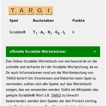
Spiel
Buchstaben
Punkte
Scrabble®
T
-
A
-
R
-
G
-
I
6
1
1
1
2
1
offizielle Scrabble-Wörterbücher
Das Online-Scrabble-Wörterbuch von wortwurzel.de ist die
Wortwurzel liefert mit Hilfe eines semantischen
schnelle und einfache Art der Scrabble-Wortprüfung, da es
Wortanalyse-Algorithmus gute Anhaltspunkte zu
Dir auch Informationen rund um die Wortbedeutung von
Wortbedeutung, Worttrennung und Wortform, um die
TARGI liefert! Um Streitereien und Debatten beim Spiel zu
Gültigkeit eines Wortes für das Scrabble-Spiel zu
vermeiden, sollten sich alle Spieler auf das Wörterbuch
bestimmen!
zugelassene Turnier Scrabble-
einigen, das sie verwenden werden. Sollte ein Mitspieler das
Wörterbücher sind:
gelegte Scrabble® Wort z.B.
TARGI
zu Unrecht
beanstandet, werden dem Spieler, der den Protest vortrug,
Duden – Standardwerk in 12 Bänden