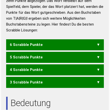
zehn Punkte abgezogen. Das Wort verbleibt auf dem
Duden – Richtiges und gutes
Spielfeld, dem Spieler, der das Wort platziert hat, werden die
Deutsch
Punkte für das Wort gutgeschrieben. Aus den Buchstaben
von T|A|R|G|I ergeben sich weitere Möglichkeiten
Duden – Die deutsche Grammatik
Buchstabensteine zu legen. Hier findest Du die besten
Duden – Deutsches
Scrabble Lösungen:
Universalwörterbuch
6 Scrabble Punkte
5 Scrabble Punkte
ARTIG
GIRAT
TRIGA
4 Scrabble Punkte
GART
GRAT
GRIT
RAGT
TRAG
3 Scrabble Punkte
GAR
GAT
RAG
TAG
RITA
AIR
ART
IRA
RAI
RAT
TAI
TRI
Bedeutung