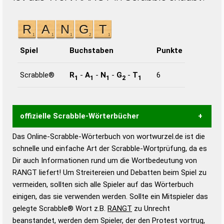
Spiel
Buchstaben
Punkte
Scrabble®
R
-
A
-
N
-
G
-
T
6
1
1
1
2
1
offizielle Scrabble-Wörterbücher
Das Online-Scrabble-Wörterbuch von wortwurzel.de ist die
Wortwurzel liefert mit Hilfe eines semantischen
schnelle und einfache Art der Scrabble-Wortprüfung, da es
Wortanalyse-Algorithmus gute Anhaltspunkte zu
Dir auch Informationen rund um die Wortbedeutung von
Wortbedeutung, Worttrennung und Wortform, um die
RANGT liefert! Um Streitereien und Debatten beim Spiel zu
Gültigkeit eines Wortes für das Scrabble-Spiel zu
vermeiden, sollten sich alle Spieler auf das Wörterbuch
bestimmen!
zugelassene Turnier Scrabble-
einigen, das sie verwenden werden. Sollte ein Mitspieler das
Wörterbücher sind:
gelegte Scrabble® Wort z.B.
RANGT
zu Unrecht
beanstandet, werden dem Spieler, der den Protest vortrug,
Duden – Standardwerk in 12 Bänden