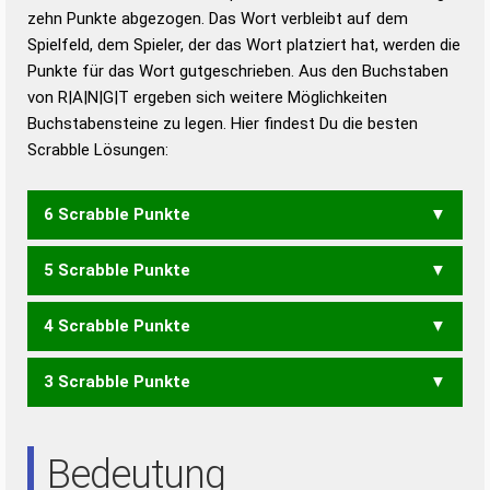
zehn Punkte abgezogen. Das Wort verbleibt auf dem
Duden – Richtiges und gutes
Spielfeld, dem Spieler, der das Wort platziert hat, werden die
Deutsch
Punkte für das Wort gutgeschrieben. Aus den Buchstaben
von R|A|N|G|T ergeben sich weitere Möglichkeiten
Duden – Die deutsche Grammatik
Buchstabensteine zu legen. Hier findest Du die besten
Duden – Deutsches
Scrabble Lösungen:
Universalwörterbuch
6 Scrabble Punkte
5 Scrabble Punkte
GRANT
4 Scrabble Punkte
GANT
GARN
GART
GRAN
GRAT
NAGT
RAGT
TANG
TRAG
3 Scrabble Punkte
ARG
GAR
GAT
NAG
RAG
TAG
TARN
TRAN
ART
RAT
Bedeutung