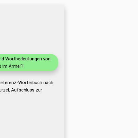
 und Wortbedeutungen von
 im Ärmel"!
 Referenz-Wörterbuch nach
rzel, Aufschluss zur