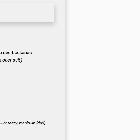
ze überbackenes,
g oder süß)
Substantiv, maskulin
(das)