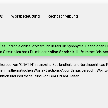
e®
Wortbedeutung
Rechtschreibung
Das Scrabble online Wörterbuch liefert Dir Synonyme, Definitionen
 in Streitfällen hast Du mit der
online Scrabble Hilfe
immer "ein Ass
tkorpus von "GRATIN" in einzelne Bestandteile und durchsucht das
nen mathematischen Wortextraktions-Algorithmus versucht Wortwu
inition und Wortbedeutung von GRATIN abzuleiten.