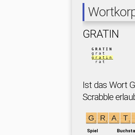
Wortkor
GRATIN
GRATIN
grat
gratin
rat
Ist das Wort 
Scrabble erlau
Spiel
Buchst