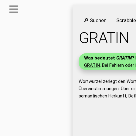
🔎 Suchen
Scrabbl
GRATIN
Was bedeutet
GRATIN
?
GRATIN
. Bei Fehlern oder
Wortwurzel zerlegt den Wor
Übereinstimmungen. Über ei
semantischen Herkunft, Def