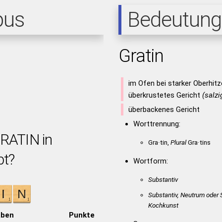
pus
Bedeutung
Gratin
im Ofen bei starker Oberhit
überkrustetes Gericht
(salzi
überbackenes Gericht
Worttrennung:
GRATIN in
Gra·tin,
Plural
Gra·tins
bt?
Wortform:
Substantiv
Substantiv, Neutrum oder 
Kochkunst
aben
Punkte