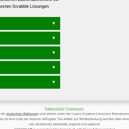
 besten Scrabble Lösungen:
en – Deutsches
G
TRANIG
ANT
RANGT
RINGT
TARGI
N
GRIT
NAGT
RAGT
RANG
N
RAG
TAG
IRAN
NATI
RAIN
AN
TAI
TRI
Datenschutz
|
Impressum
 der
deutschen Wiktionary
und stehen unter der Lizenz Creative Commons Namensnen
ry ist eine Liste der Autoren verfügbar. Die Artikel zur Wortbedeutung wurden über 
neu strukturiert, bearbeitet, ergänzt und gekürzt.