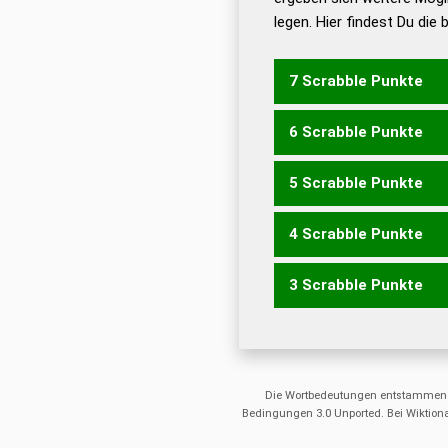
legen. Hier findest Du die
Dud
Universalwörterbuch
7 Scrabble Punkte
6 Scrabble Punkte
GIRANT
GRANIT
RATIN
5 Scrabble Punkte
ARTIG
GIRAT
GRAIN
GR
TRIGA
4 Scrabble Punkte
GANT
GARN
GART
GRA
RING
TANG
TRAG
TRAI
3 Scrabble Punkte
ARG
GAR
GAT
GIN
NAG
RITA
TARN
TRAN
AIR
ANI
ART
IRA
RAI
R
Die Wortbedeutungen entstammen
Bedingungen 3.0 Unported. Bei Wiktiona