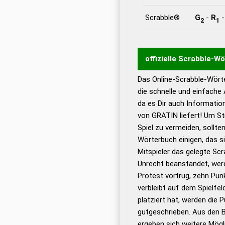
Scrabble®
G
-
R
2
1
offizielle Scrabble-W
Das Online-Scrabble-Wörte
Wortwurzel liefert mit 
die schnelle und einfache
Wortanalyse-Algorithmu
da es Dir auch Informati
Wortbedeutung, Worttr
von GRATIN liefert! Um St
Gültigkeit eines Wortes 
Spiel zu vermeiden, sollten
bestimmen!
zugelassene
Wörterbuch einigen, das s
Wörterbücher sind:
Mitspieler das gelegte Sc
Unrecht beanstandet, werd
Dud
Protest vortrug, zehn Pu
Bä
verbleibt auf dem Spielfel
Dud
platziert hat, werden die 
De
gutgeschrieben. Aus den 
ergeben sich weitere Mögl
Dud