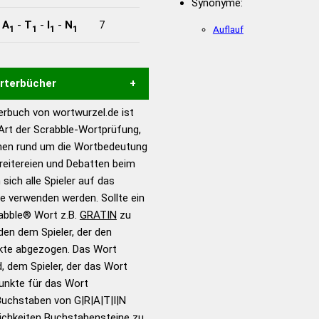
Synonyme:
-
A
-
T
-
I
-
N
7
1
1
1
1
Auflauf
örterbücher
rbuch von wortwurzel.de ist
Hilfe eines semantischen
 Art der Scrabble-Wortprüfung,
s gute Anhaltspunkte zu
onen rund um die Wortbedeutung
ennung und Wortform, um die
reitereien und Debatten beim
für das Scrabble-Spiel zu
 sich alle Spieler auf das
 Turnier Scrabble-
ie verwenden werden. Sollte ein
rabble® Wort z.B.
GRATIN
zu
en dem Spieler, der den
en – Standardwerk in 12
nkte abgezogen. Das Wort
nden
d, dem Spieler, der das Wort
en – Richtiges und gutes
Punkte für das Wort
utsch
Buchstaben von G|R|A|T|I|N
ichkeiten Buchstabensteine zu
en – Die deutsche Grammatik