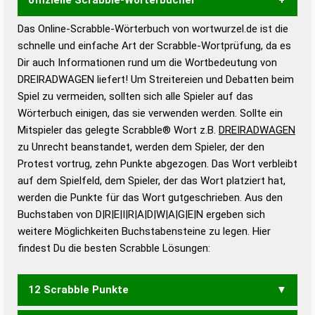
Das Online-Scrabble-Wörterbuch von wortwurzel.de ist die
Wortwurzel liefert mit Hilfe eines semantischen
schnelle und einfache Art der Scrabble-Wortprüfung, da es
Wortanalyse-Algorithmus gute Anhaltspunkte zu
Dir auch Informationen rund um die Wortbedeutung von
Wortbedeutung, Worttrennung und Wortform, um die
DREIRADWAGEN liefert! Um Streitereien und Debatten beim
Gültigkeit eines Wortes für das Scrabble-Spiel zu
Spiel zu vermeiden, sollten sich alle Spieler auf das
bestimmen!
zugelassene Turnier Scrabble-
Wörterbuch einigen, das sie verwenden werden. Sollte ein
Wörterbücher sind:
Mitspieler das gelegte Scrabble® Wort z.B.
DREIRADWAGEN
zu Unrecht beanstandet, werden dem Spieler, der den
Duden – Standardwerk in 12 Bänden
Protest vortrug, zehn Punkte abgezogen. Das Wort verbleibt
Duden – Richtiges und gutes
auf dem Spielfeld, dem Spieler, der das Wort platziert hat,
Deutsch
werden die Punkte für das Wort gutgeschrieben. Aus den
Buchstaben von D|R|E|I|R|A|D|W|A|G|E|N ergeben sich
Duden – Die deutsche Grammatik
weitere Möglichkeiten Buchstabensteine zu legen. Hier
Duden – Deutsches
findest Du die besten Scrabble Lösungen:
Universalwörterbuch
12 Scrabble Punkte