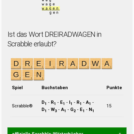
wag
wage
wagen
gen
Ist das Wort DREIRADWAGEN in
Scrabble erlaubt?
Spiel
Buchstaben
Punkte
D
-
R
-
E
-
I
-
R
-
A
-
1
1
1
1
1
1
Scrabble®
15
D
-
W
-
A
-
G
-
E
-
N
1
3
1
2
1
1
offizielle Scrabble-Wörterbücher