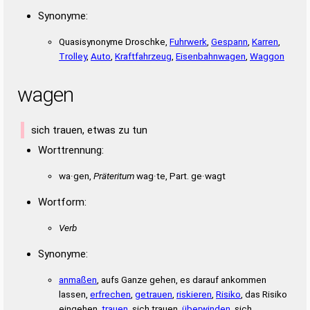
Synonyme:
Quasisynonyme Droschke,
Fuhrwerk
,
Gespann
,
Karren
,
Trolley
,
Auto
,
Kraftfahrzeug
,
Eisenbahnwagen
,
Waggon
wagen
sich trauen, etwas zu tun
Worttrennung:
wa·gen,
Präteritum
wag·te, Part. ge·wagt
Wortform:
Verb
Synonyme:
anmaßen
, aufs Ganze gehen, es darauf ankommen
lassen,
erfrechen
,
getrauen
,
riskieren
,
Risiko
, das Risiko
eingehen,
trauen
, sich trauen,
überwinden
, sich