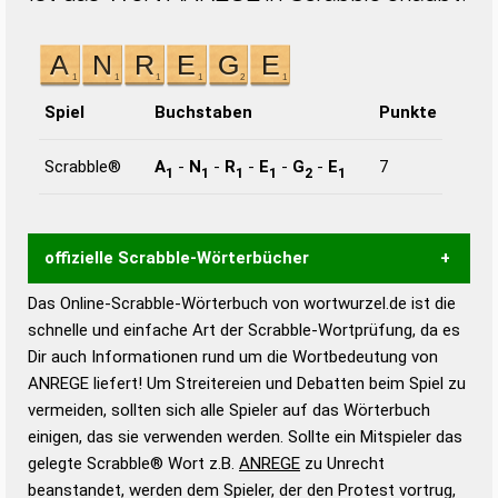
Spiel
Buchstaben
Punkte
Scrabble®
A
-
N
-
R
-
E
-
G
-
E
7
1
1
1
1
2
1
offizielle Scrabble-Wörterbücher
Das Online-Scrabble-Wörterbuch von wortwurzel.de ist die
Wortwurzel liefert mit Hilfe eines semantischen
schnelle und einfache Art der Scrabble-Wortprüfung, da es
Wortanalyse-Algorithmus gute Anhaltspunkte zu
Dir auch Informationen rund um die Wortbedeutung von
Wortbedeutung, Worttrennung und Wortform, um die
ANREGE liefert! Um Streitereien und Debatten beim Spiel zu
Gültigkeit eines Wortes für das Scrabble-Spiel zu
vermeiden, sollten sich alle Spieler auf das Wörterbuch
bestimmen!
zugelassene Turnier Scrabble-
einigen, das sie verwenden werden. Sollte ein Mitspieler das
Wörterbücher sind:
gelegte Scrabble® Wort z.B.
ANREGE
zu Unrecht
beanstandet, werden dem Spieler, der den Protest vortrug,
Duden – Standardwerk in 12 Bänden