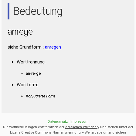
ARE
ERN
NEE
RAN
REE
REN
Bedeutung
anrege
siehe Grundform :
anregen
Worttrennung:
an·re·ge
Wortform:
Konjugierte Form
Datenschutz
|
Impressum
Die Wortbedeutungen entstammen der
deutschen Wiktionary
und stehen unter der
Lizenz Creative Commons Namensnennung – Weitergabe unter gleichen