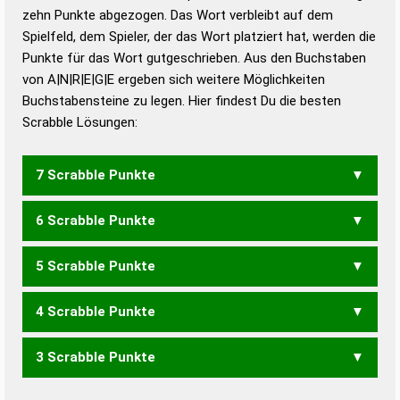
zehn Punkte abgezogen. Das Wort verbleibt auf dem
Duden – Richtiges und gutes
Spielfeld, dem Spieler, der das Wort platziert hat, werden die
Deutsch
Punkte für das Wort gutgeschrieben. Aus den Buchstaben
von A|N|R|E|G|E ergeben sich weitere Möglichkeiten
Duden – Die deutsche Grammatik
Buchstabensteine zu legen. Hier findest Du die besten
Duden – Deutsches
Scrabble Lösungen:
Universalwörterbuch
7 Scrabble Punkte
6 Scrabble Punkte
GENERA
5 Scrabble Punkte
ANGER
ARGEN
ENGER
GAREN
GARNE
GENRE
GEREN
GERNE
GRANE
GREEN
NAGER
NEGER
RAGEN
RANGE
4 Scrabble Punkte
REGEN
REGNE
ARGE
ENGE
GARE
GARN
GENE
GERE
GERN
GRAN
NAGE
RAGE
RANG
3 Scrabble Punkte
ARG
ENG
ERG
GAR
GEN
GER
NAG
RAG
AREN
EREN
NEER
RENE