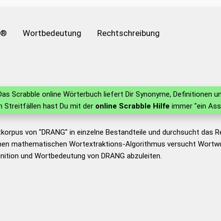
e®
Wortbedeutung
Rechtschreibung
as Scrabble online Wörterbuch liefert Dir Synonyme, Definitionen
in Streitfällen hast Du mit der
online Scrabble Hilfe
immer "ein Ass
tkorpus von "DRANG" in einzelne Bestandteile und durchsucht das 
nen mathematischen Wortextraktions-Algorithmus versucht Wortwu
inition und Wortbedeutung von DRANG abzuleiten.