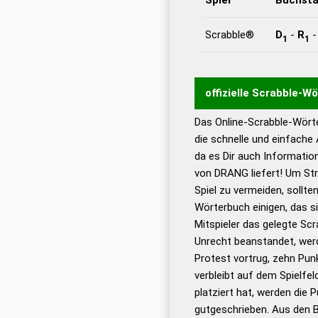
Scrabble®
D
-
R
1
1
offizielle Scrabble-W
Das Online-Scrabble-Wörte
Wortwurzel liefert mit 
die schnelle und einfache
Wortanalyse-Algorithmu
da es Dir auch Informati
Wortbedeutung, Worttr
von DRANG liefert! Um Str
Gültigkeit eines Wortes 
Spiel zu vermeiden, sollten
bestimmen!
zugelassene
Wörterbuch einigen, das s
Wörterbücher sind:
Mitspieler das gelegte Sc
Unrecht beanstandet, werd
Dud
Protest vortrug, zehn Pu
Bä
verbleibt auf dem Spielfel
Dud
platziert hat, werden die 
De
gutgeschrieben. Aus den 