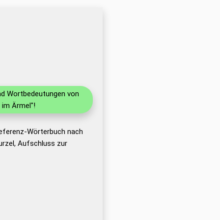
 und Wortbedeutungen von
 im Ärmel"!
Referenz-Wörterbuch nach
rzel, Aufschluss zur