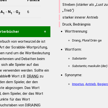
Streben
(stärker als „Lust z
„Trieb“)
-
A
-
N
-
G
6
1
1
2
starker innerer Antrieb
Druck, Bedrängnis
Worttrennung:
örterbücher
Drang,
Plural
Drän·ge
rbuch von wortwurzel.de ist
Hilfe eines semantischen
 Art der Scrabble-Wortprüfung,
Wortform:
s gute Anhaltspunkte zu
onen rund um die Wortbedeutung
ennung und Wortform, um die
Substantiv
eitereien und Debatten beim
für das Scrabble-Spiel zu
 sich alle Spieler auf das
Substantiv, maskulin
(der)
 Turnier Scrabble-
ie verwenden werden. Sollte ein
Synonyme:
rabble® Wort z.B.
DRANG
zu
en dem Spieler, der den
en – Standardwerk in 12
Impetus
,
Antrieb
,
Begier
nkte abgezogen. Das Wort
nden
d, dem Spieler, der das Wort
en – Richtiges und gutes
Punkte für das Wort
utsch
Buchstaben von D|R|A|N|G