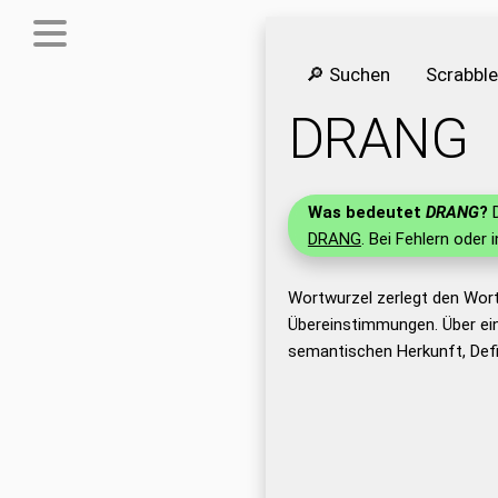
🔎 Suchen
Scrabbl
DRANG
Was bedeutet
DRANG
?
D
DRANG
. Bei Fehlern oder 
Wortwurzel zerlegt den Wor
Übereinstimmungen. Über ei
semantischen Herkunft, Def