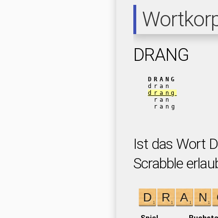
Wortkor
DRANG
DRANG
dran
drang
ran
rang
Ist das Wort 
Scrabble erlau
Spiel
Buchst