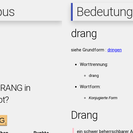
pus
Bedeutung
drang
siehe Grundform :
dringen
Worttrennung:
drang
DRANG in
Wortform:
bt?
Konjugierte Form
Drang
ein schwer beherrschbarer An
aben
Punkte